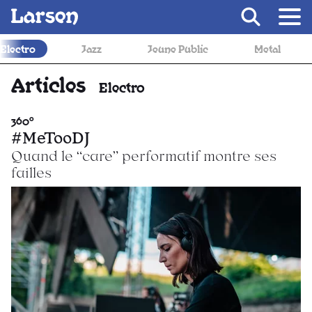
Recevoir Larsen
Jeune Public
Metal
Musique de film
Articles
Electro
360°
#MeTooDJ
Quand le “care” performatif montre ses
failles