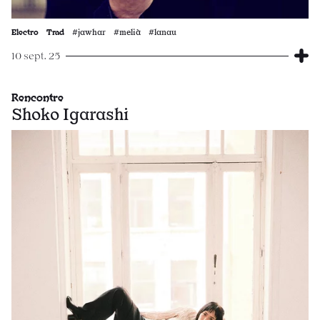
Electro
Trad
#jawhar #melià #lanau
10 sept. 25
Rencontre
Shoko Igarashi