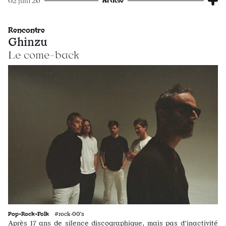
02 juin 26
Rencontre
Ghinzu
Le come-back
Pop•Rock•Folk
#rock·00's
Après 17 ans de silence discographique, mais pas d’inactivité