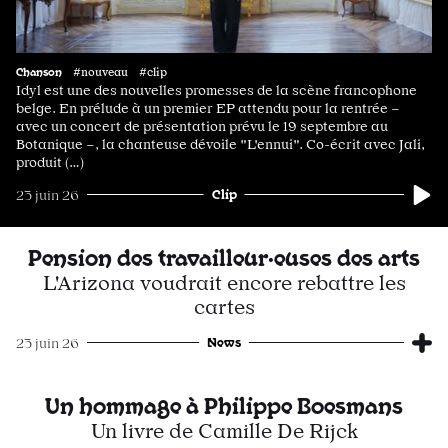
Chanson
#nouveau #clip
Idyl est une des nouvelles promesses de la scène francophone
belge. En prélude à un premier EP attendu pour la rentrée –
avec un concert de présentation prévu le 19 septembre au
Botanique –, la chanteuse dévoile "L'ennui". Co-écrit avec Jali,
produit (…)
Clip
23 juin 26
Pension des travailleur·euses des arts
L'Arizona voudrait encore rebattre les
cartes
News
23 juin 26
Un hommage à Philippe Boesmans
Un livre de Camille De Rijck