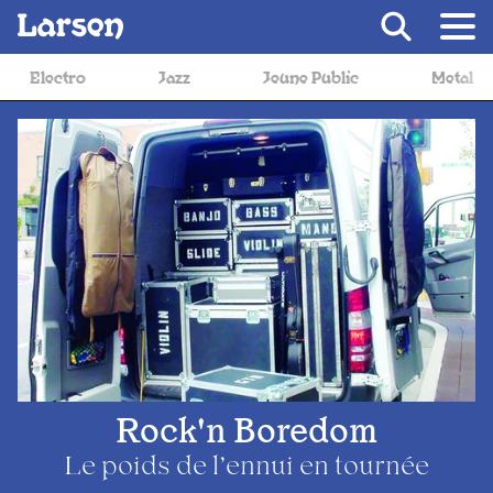
Recevoir Larsen
zz
Jeune Public
Metal
Musique de film
Rock'n Boredom
Le poids de l’ennui en tournée