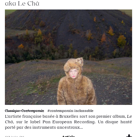
aka Le Châ
Classique•Contemporain
#contemporain·inclassable
L’artiste française basée à Bruxelles sort son premier album,
Le
Châ
, sur le label Pan European Recording. Un disque hanté
porté par des instruments ancestraux…
Article