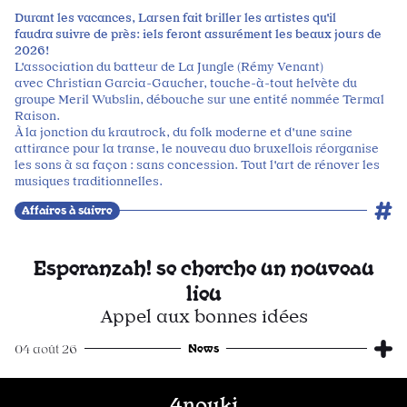
Durant les vacances, Larsen fait briller les artistes qu'il
faudra suivre de près: iels feront assurément les beaux jours de
2026!
L'association du batteur de La Jungle (Rémy Venant)
avec Christian Garcia-Gaucher, touche-à-tout helvète du
groupe Meril Wubslin, débouche sur une entité nommée Termal
Raison.
À la jonction du krautrock, du folk moderne et d'une saine
attirance pour la transe, le nouveau duo bruxellois réorganise
les sons à sa façon : sans concession. Tout l'art de rénover les
musiques traditionnelles.
Affaires à suivre
Esperanzah! se cherche un nouveau
lieu
Appel aux bonnes idées
News
04 août 26
4nouki