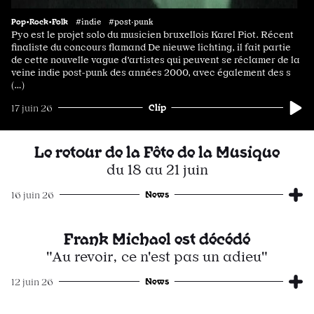
Pop•Rock•Folk
#indie #post·punk
Pyo est le projet solo du musicien bruxellois Karel Piot. Récent
finaliste du concours flamand De nieuwe lichting, il fait partie
de cette nouvelle vague d'artistes qui peuvent se réclamer de la
veine indie post-punk des années 2000, avec également des s
(…)
Clip
17 juin 26
Le retour de la Fête de la Musique
du 18 au 21 juin
News
16 juin 26
Frank Michael est décédé
"Au revoir, ce n'est pas un adieu"
News
12 juin 26