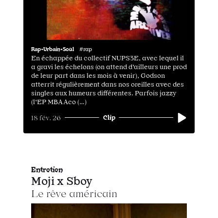
Rap•Urbain•Soul
#rap
En échappée du collectif NUPS3E, avec lequel il
a gravi les échelons (on attend d'ailleurs une prod
de leur part dans les mois à venir), Godson
atterrit régulièrement dans nos oreilles avec des
singles aux humeurs différentes. Parfois jazzy
(l'EP MBA Aco (…)
Clip
18 fév. 26
Entretien
Moji x Sboy
Le rêve américain