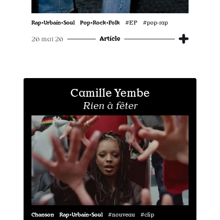
Rap•Urbain•Soul
Pop•Rock•Folk
#EP #pop·rap
Article
26 mai 26
Camille Yembe
Rien à fêter
Chanson
Rap•Urbain•Soul
#nouveau #clip