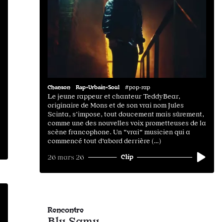
Chanson
Rap•Urbain•Soul
#pop·rap
Le jeune rappeur et chanteur TeddyBear,
originaire de Mons et de son vrai nom Jules
Scinta, s’impose, tout doucement mais sûrement,
comme une des nouvelles voix prometteuses de la
scène francophone. Un "vrai" musicien qui a
commencé tout d'abord derrière (…)
Clip
26 mars 26
Rencontre
Blu Samu