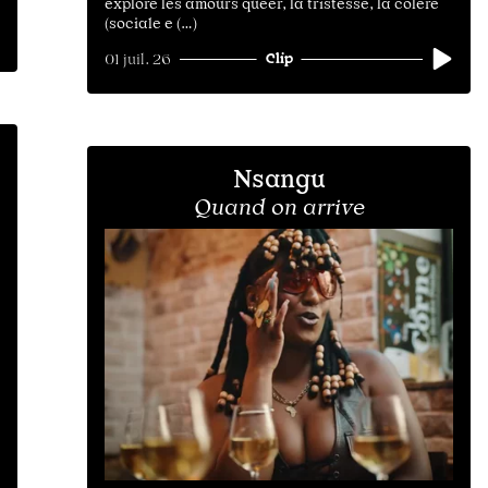
explore les amours queer, la tristesse, la colère
(sociale e (…)
Clip
01 juil. 26
Nsangu
Quand on arrive