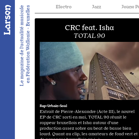
n
Electro
Jazz
Jeune Public
Me
Le magazine de l’actualité musicale
en Fédération Wallonie - Bruxelles
CRC feat. Isha
TOTAL 90
Rap•Urbain•Soul
Extrait de Pierre-Alexandre (Acte III), le nouvel
EP de CRC sorti en mai, TOTAL 90 réunit le
rappeur bruxellois et Isha autour d'une
production assez sobre au beat de basse bien
lourd. Quant au clip, les amateurs de fond vert et