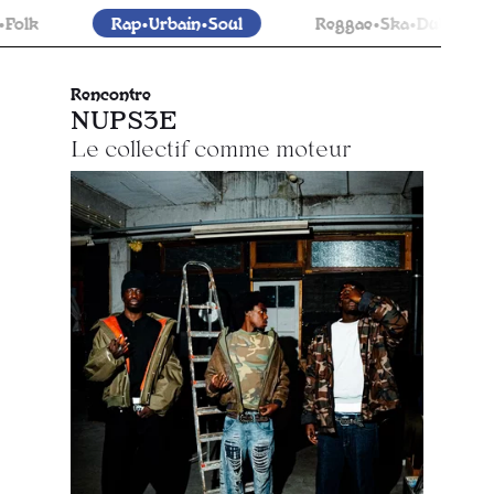
ap•Urbain•Soul
Reggae•Ska•Dub
Trad
Rencontre
NUPS3E
Le collectif comme moteur