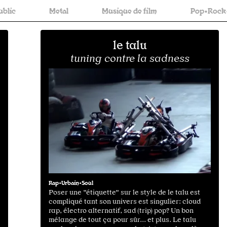
tal
Musique de film
Pop•Rock•Folk
R
le talu
tuning contre la sadness
Rap•Urbain•Soul
Poser une "étiquette" sur le style de le talu est
compliqué tant son univers est singulier: cloud
rap, électro alternatif, sad (trip) pop? Un bon
mélange de tout ça pour sûr... et plus. Le talu