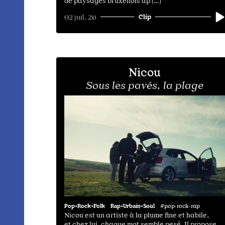
de paysages bruxellois ap (…)
Clip
02 juil. 26
Nicou
Sous les pavés, la plage
Pop•Rock•Folk
Rap•Urbain•Soul
#pop·rock·rap
Nicou est un artiste à la plume fine et habile,
et chez lui, chaque mot semble pesé. Il propose