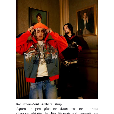
Rap•Urbain•Soul
#album #rap
Après un peu plus de deux ans de silence
discographique, le duo liégeois est revenu, en