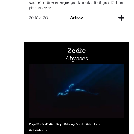
soul et d’une énergie punk-rock. Tout ça? Et bien
plus encore…
Article
20 fév. 26
Zedie
Abysses
i
Pop•Rock•Folk
Rap•Urbain•Soul
#dark·pop
#cloud·rap