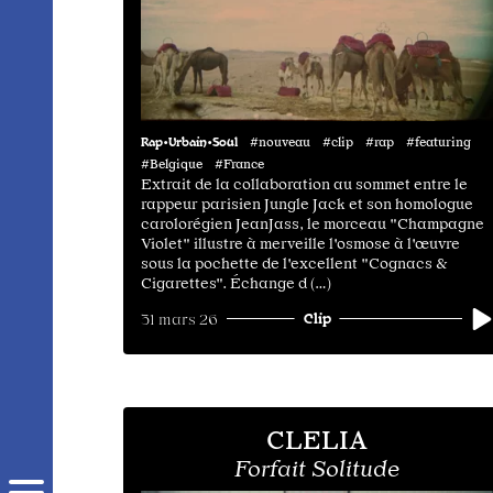
Rap•Urbain•Soul
#nouveau #clip #rap #featuring
#Belgique #France
Extrait de la collaboration au sommet entre le
rappeur parisien Jungle Jack et son homologue
carolorégien JeanJass, le morceau "Champagne
Violet" illustre à merveille l'osmose à l'œuvre
sous la pochette de l'excellent "Cognacs &
Cigarettes". Échange d (…)
Clip
31 mars 26
CLELIA
Forfait Solitude