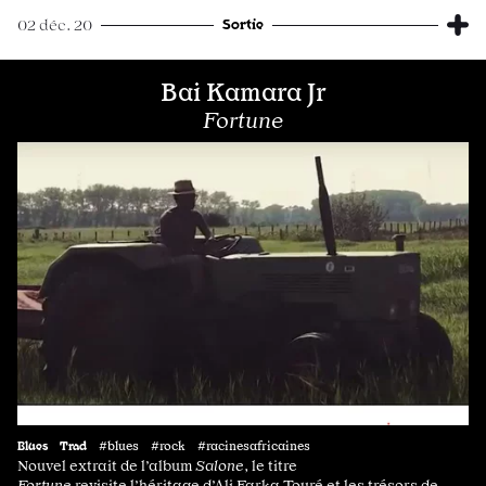
Sortie
02 déc. 20
Bai Kamara Jr
Fortune
Blues
Trad
#blues #rock #racinesafricaines
Nouvel extrait de l’album
Salone
, le titre
Fortune
revisite l’héritage d’Ali Farka Touré et les trésors de