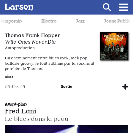
Recevoir Larsen
mporain
Electro
Jazz
Jeune Public
Thomas Frank Hopper
Wild Ones Never Die
Autoproduction
Un cheminement entre blues rock, rock pop,
ballade groovy, le tout sublimé par la voix haut
perchée de Thomas.
Blues
Sortie
05 déc. 25
Avant-plan
Fred Lani
Le blues dans la peau