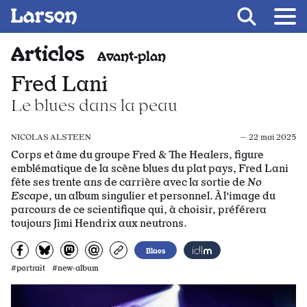
Recevoir Larsen
Fil d’ariane
Articles
Avant-plan
Fred Lani
Le blues dans la peau
NICOLAS ALSTEEN
— 22 mai 2025
Corps et âme du groupe Fred & The Healers, figure
emblématique de la scène blues du plat pays, Fred Lani
fête ses trente ans de carrière avec la sortie de
No
Escape
, un album singulier et personnel. À l’image du
parcours de ce scientifique qui, à choisir, préférera
toujours Jimi Hendrix aux neutrons.
Partagez sur Facebook
Partager sur Bluesky
Partager sur Mastodon
Partagez par e-mail
Copiez l’url
Blues
#portrait #new·album