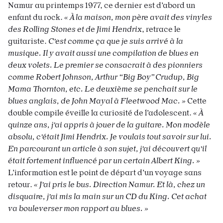
Namur au printemps 1977, ce dernier est d’abord un
enfant du rock.
« À la maison, mon père avait des vinyles
des Rolling Stones et de Jimi Hendrix
, retrace le
guitariste.
C’est comme ça que je suis arrivé à la
musique. Il y avait aussi une compilation de blues en
deux volets. Le premier se consacrait à des pionniers
comme Robert Johnson, Arthur “Big Boy” Crudup, Big
Mama Thornton, etc. Le deuxième se penchait sur le
blues anglais, de John Mayal à Fleetwood Mac. »
Cette
double compile éveille la curiosité de l’adolescent.
« À
quinze ans, j’ai appris à jouer de la guitare. Mon modèle
absolu, c’était Jimi Hendrix. Je voulais tout savoir sur lui.
En parcourant un article à son sujet, j’ai découvert qu’il
était fortement influencé par un certain Albert King. »
L’information est le point de départ d’un voyage sans
retour.
« J’ai pris le bus. Direction Namur. Et là, chez un
disquaire, j’ai mis la main sur un CD du King. Cet achat
va bouleverser mon rapport au blues. »