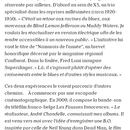
réinvente par ailleurs. D’abord au sein de X3, un trio
spécialisé dans les reprises millésimées (circa 1920-
1950).
« C’était un retour aux racines du blues, aux
morceaux de Blind Lemon Jefferson ou Muddy Waters. Je
voulais les réactualiser en version électrique afin de les
rendre accessibles à un nouveau public. »
L’initiative lui
vaut le titre de “Namurois de l’année”, un brevet
honorifique décerné par le magazine régional
Confluent. Dans la foulée, Fred Lani inaugure
Superslinger.
« Là, il s’agissait plutôt d’opérer des
croisements entre le blues et d’autres styles musicaux. »
Ces deux expériences le voient parcourir d’autres
chemins. À commencer par une escapade
cinématographique. En 2009, il compose la bande-son
du téléfilm franco-belge
Les Fausses Innocences.
« Le
réalisateur, André Chandelle, connaissait mes albums. Il
est venu vers moi avec l’idée d’enregistrer une B.O.
inspirée par celle de Neil Young dans
Dead Man
, le film