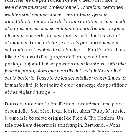
sais, rien ne me plaît autant que le blues. J’ai toujours
rêvé d’être musicien professionnel. Toutefois, certaines
réalités sont venues calmer mes ardeurs : je suis
autodidacte, incapable de lire une partition et mon mode
d’expression est assez monomaniaque. À moins de jouer
plusieurs concerts par semaine en solo, tout en vivant
d’amour et d’eau fraîche, je ne vois pas trop comment
subvenir aux besoins de ma famille… »
Marié, père d’une
fille de 14 ans et d’un garçon de 11 ans, Fred Lani
partage aujourd’hui sa passion avec les siens.
« Ma fille
joue du piano, alors que mon fils, lui, est plutôt focalisé
sur la batterie. J’essaie de les sensibiliser aux rythmes, à
la musicalité. Je les incite à créer en marge des partitions
et des règles d’usage.
»
Dans ce parcours, la famille tient assurément une place
essentielle. Son père, Jean-Marie, alias “Papy X”, reste,
à jamais le bassiste originel de Fred & The Healers. Un
rôle que tient désormais son frangin, Bertrand.
« Nous