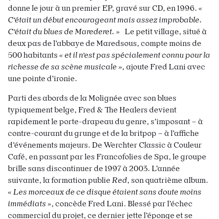
donne le jour à un premier EP, gravé sur CD, en 1996.
«
C’était un début encourageant mais assez improbable.
C’était du blues de Marederet. »
Le petit village, situé à
deux pas de l’abbaye de Maredsous, compte moins de
500 habitants
« et il n’est pas spécialement connu pour la
richesse de sa scène musicale »,
ajoute Fred Lani avec
une pointe d’ironie.
Parti des abords de la Molignée avec son blues
typiquement belge, Fred & The Healers devient
rapidement le porte-drapeau du genre, s’imposant – à
contre-courant du grunge et de la britpop – à l’affiche
d’événements majeurs. De Werchter Classic à Couleur
Café, en passant par les Francofolies de Spa, le groupe
brille sans discontinuer de 1997 à 2003. L’année
suivante, la formation publie
Red
, son quatrième album.
« Les morceaux de ce disque étaient sans doute moins
immédiats »
, concède Fred Lani. Blessé par l’échec
commercial du projet, ce dernier jette l’éponge et se