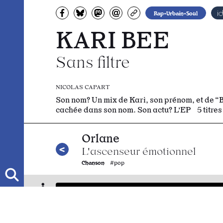
Partagez sur Facebook
Partager sur Bluesky
Partager sur Mastodon
Partagez par e-mail
Copiez l’url
Rap•Urbain•Soul
KARI BEE
Sans filtre
NICOLAS CAPART
Son nom? Un mix de Kari, son prénom, et de “Bee
cachée dans son nom. Son actu? L’EP 5 titres 
Orlane
L'ascenseur émotionnel
Chanson
#pop
cheapjewels
✩rockstar✩