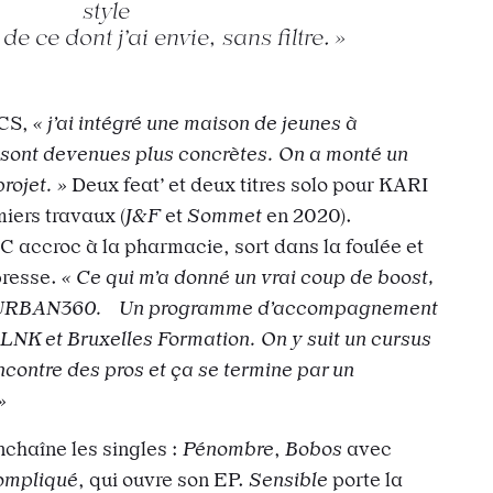
style
de ce dont j’ai envie, sans filtre.
ECS,
« j’ai intégré une maison de jeunes à
sont devenues plus concrètes. On a monté un
projet. »
Deux feat’ et deux titres solo pour KARI
iers travaux (
J&F
et
Sommet
en 2020).
C accroc à la pharmacie, sort dans la foulée et
presse.
« Ce qui m’a donné un vrai coup de boost,
n à URBAN360. Un programme d’accompagnement
CLNK et Bruxelles Formation. On y suit un cursus
ncontre des pros et ça se termine par un
»
chaîne les singles :
Pénombre
,
Bobos
avec
ompliqué
, qui ouvre son EP.
Sensible
porte la