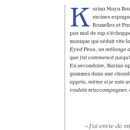
K
arina Maya Brav
racines espagno
Bruxelles et Par
pas mal de rap s’échapp
musique qui séduit vite la
Eyed Peas, un mélange de
que j’ai commencé jusqu
En secondaire, Karina app
gammes dans une chorale 
appris, même si je suis un
voulais m’accompagner, à 
J’ai envie de 