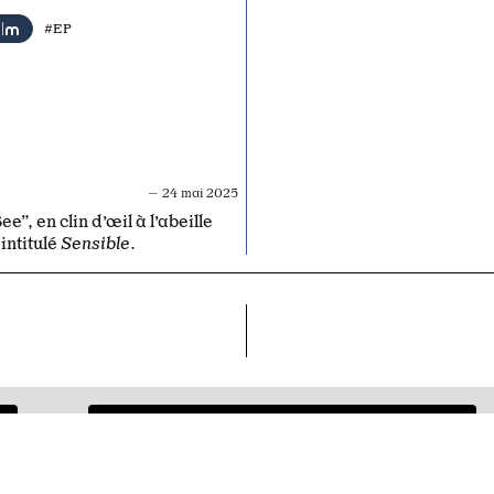
#EP
— 24 mai 2025
”, en clin d’œil à l’abeille
intitulé
Sensible
.
Moji x Sboy
Move la Dope