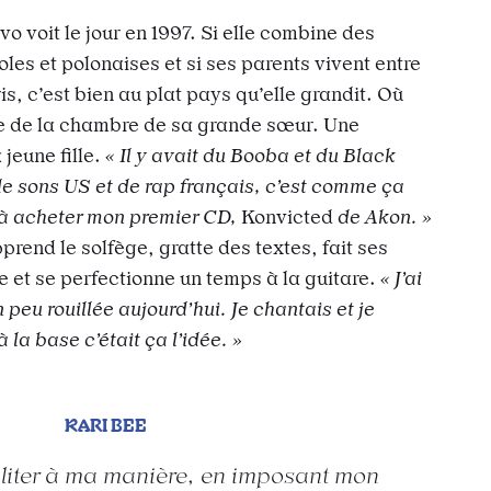
o voit le jour en 1997. Si elle combine des
les et polonaises et si ses parents vivent entre
is, c’est bien au plat pays qu’elle grandit. Où
e de la chambre de sa grande sœur. Une
 jeune fille.
« Il y avait du Booba et du Black
 sons US et de rap français, c’est comme ça
’à acheter mon premier CD,
Konvicted
de Akon. »
rend le solfège, gratte des textes, fait ses
et se perfectionne un temps à la guitare.
« J’ai
 peu rouillée aujourd’hui. Je chantais et je
la base c’était ça l’idée. »
KARI BEE
militer à ma manière, en imposant mon