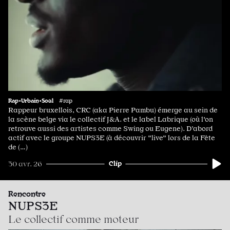
Rap•Urbain•Soul
#rap
Rappeur bruxellois, CRC (aka Pierre Pambu) émerge au sein de
la scène belge via le collectif J&A. et le label Labrique (où l'on
retrouve aussi des artistes comme Swing ou Eugene). D’abord
actif avec le groupe NUPS3E (à découvrir "live" lors de la Fête
de (…)
Clip
30 avr. 26
Rencontre
NUPS3E
Le collectif comme moteur