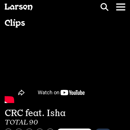
Recevoir Larsen
Fil d’ariane
Clips
CRC feat. Isha
TOTAL 90