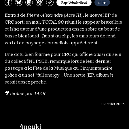
Partagez sur Facebook
Partager sur Bluesky
Partager sur Mastodon
Partagez par e-mail
Copiez l’url
Rap•Urbain•Soul
Extrait de
Pierre-Alexandre (Acte III)
, le nouvel EP de
CRC sorti en mai,
TOTAL 90
réunit le rappeur bruxellois
et Isha autour d'une production assez sobre au beat de
basse bien lourd. Quant au clip, les amateurs de fond
vert et de paysages bruxellois apprécieront.
Une actu bien fournie pour CRC qui officie aussi au sein
du collectif NUPS3E, remarqué lors de leur dernier
passage à la Fête de la Musique au Cinquantenaire
grâce à un set "full energy". Une sortie (EP, album ?)
serait assez proche.
🎥
réalisé par TAZR
— 02 juillet 2026
4nouki