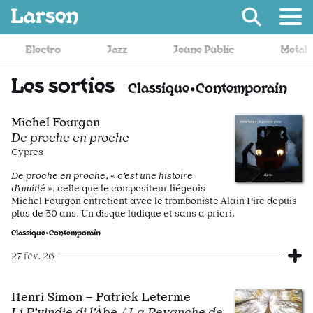
Recevoir Larsen
ctro
Jazz
Jeune Public
Metal
Les sorties
Classique•Contemporain
Michel Fourgon
De proche en proche
Cypres
De proche en proche
, «
c’est une histoire
d’amitié
», celle que le compositeur liégeois
Michel Fourgon entretient avec le tromboniste Alain Pire depuis
plus de 30 ans. Un disque ludique et sans a priori.
Classique•Contemporain
27 fév. 26
Henri Simon – Patrick Leterme
Li R’vindje di l’Åbe / La Revanche de