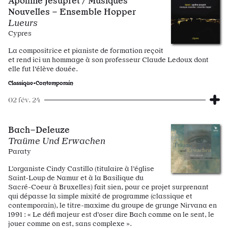
Apolline Jesupret / Musiques
Nouvelles – Ensemble Hopper
Lueurs
Cypres
La compositrice et pianiste de formation reçoit
et rend ici un hommage à son professeur Claude Ledoux dont
elle fut l'élève douée.
Classique•Contemporain
02 fév. 24
Bach–Deleuze
Traüme Und Erwachen
Paraty
L’organiste Cindy Castillo (titulaire à l’église
Saint-Loup de Namur et à la Basilique du
Sacré-Coeur à Bruxelles) fait sien, pour ce projet surprenant
qui dépasse la simple mixité de programme (classique et
contemporain), le titre-maxime du groupe de grunge Nirvana en
1991 : « Le défi majeur est d’oser dire Bach comme on le sent, le
jouer comme on est, sans complexe ».