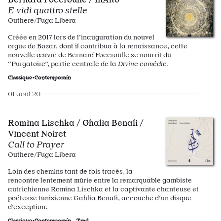
E vidi quattro stelle
Outhere/Fuga Libera
Créée en 2017 lors de l’inauguration du nouvel
orgue de Bozar, dont il contribua à la renaissance, cette
nouvelle œuvre de Bernard Foccroulle se nourrit du
“Purgatoire”, partie centrale de la
Divine comédie
.
Classique•Contemporain
01 août 20
Romina Lischka / Ghalia Benali /
Vincent Noiret
Call to Prayer
Outhere/Fuga Libera
Loin des chemins tant de fois tracés, la
rencontre lentement mûrie entre la remarquable gambiste
autrichienne Romina Lischka et la captivante chanteuse et
poétesse tunisienne Gahlia Benali, accouche d’un disque
d’exception.
Classique•Contemporain
Trad