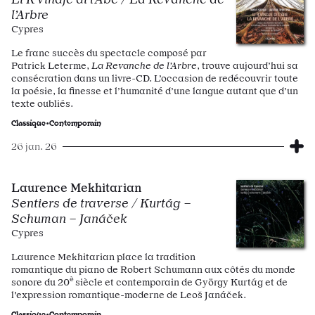
l’Arbre
Cypres
Le franc succès du spectacle composé par
Patrick Leterme,
La Revanche de l’Arbre
, trouve aujourd’hui sa
consécration dans un livre-CD. L’occasion de redécouvrir toute
la poésie, la finesse et l’humanité d’une langue autant que d’un
texte oubliés.
Classique•Contemporain
26 jan. 26
Laurence Mekhitarian
Sentiers de traverse / Kurtág –
Schuman – Janáček
Cypres
Laurence Mekhitarian place la tradition
romantique du piano de Robert Schumann aux côtés du monde
è
sonore du 20
siècle et contemporain de György Kurtág et de
l'expression romantique-moderne de Leoš Janáček.
Classique•Contemporain