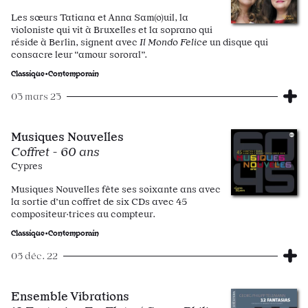
Les sœurs Tatiana et Anna Sam(o)uil, la
violoniste qui vit à Bruxelles et la soprano qui
réside à Berlin, signent avec
Il Mondo Felice
un disque qui
consacre leur “amour sororal”.
Classique•Contemporain
03 mars 23
Musiques Nouvelles
Coffret - 60 ans
Cypres
Musiques Nouvelles fête ses soixante ans avec
la sortie d’un coffret de six CDs avec 45
compositeur·trices au compteur.
Classique•Contemporain
05 déc. 22
Ensemble Vibrations