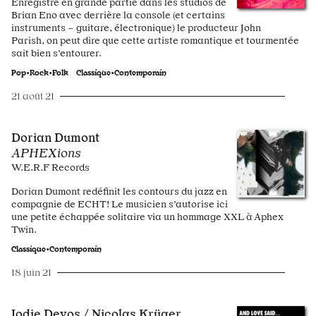
Enregistré en grande partie dans les studios de
Brian Eno avec derrière la console (et certains
instruments – guitare, électronique) le producteur John
Parish, on peut dire que cette artiste romantique et tourmentée
sait bien s’entourer.
Pop•Rock•Folk
Classique•Contemporain
21 août 21
Dorian Dumont
APHEXions
W.E.R.F Records
Dorian Dumont redéfinit les contours du jazz en
compagnie de ECHT! Le musicien s’autorise ici
une petite échappée solitaire via un hommage XXL à Aphex
Twin.
Classique•Contemporain
18 juin 21
Jodie Devos / Nicolas Krüger