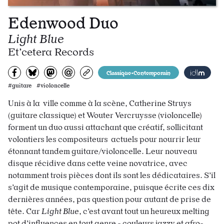
Edenwood Duo
Light Blue
Et’cetera Records
Partagez sur Facebook
Partager sur Bluesky
Partager sur Mastodon
Partagez par e-mail
Copiez l’url
Classique•Contemporain
#guitare #violoncelle
Unis à la ville comme à la scène, Catherine Struys
(guitare classique) et Wouter Vercruysse (violoncelle)
forment un duo aussi attachant que créatif, sollicitant
volontiers les compositeurs actuels pour nourrir leur
étonnant tandem guitare/violoncelle. Leur nouveau
disque récidive dans cette veine novatrice, avec
notamment trois pièces dont ils sont les dédicataires. S’il
s’agit de musique contemporaine, puisque écrite ces dix
dernières années, pas question pour autant de prise de
tête. Car
Light Blue
, c’est avant tout un heureux melting
pot d’influences en tout genre - couleurs jazzy et afro-