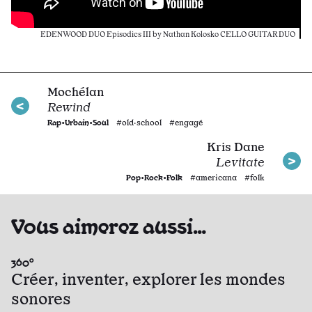
EDENWOOD DUO Episodics III by Nathan Kolosko CELLO GUITAR DUO
Mochélan
Rewind
Rap•Urbain•Soul
#old·school #engagé
Kris Dane
Levitate
Pop•Rock•Folk
#americana #folk
Vous aimerez aussi…
360°
Créer, inventer, explorer les mondes
sonores