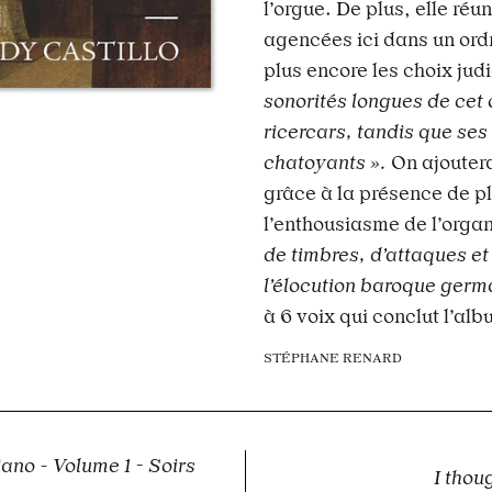
l’orgue. De plus, elle réu
agencées ici dans un ordr
plus encore les choix jud
sonorités longues de cet 
ricercars, tandis que ses
chatoyants ».
On ajoutera
grâce à la présence de pl
l’enthousiasme de l’organ
de timbres, d’attaques e
l’élocution baroque germ
à 6 voix qui conclut l’al
STÉPHANE RENARD
no - Volume 1 - Soirs
I thou