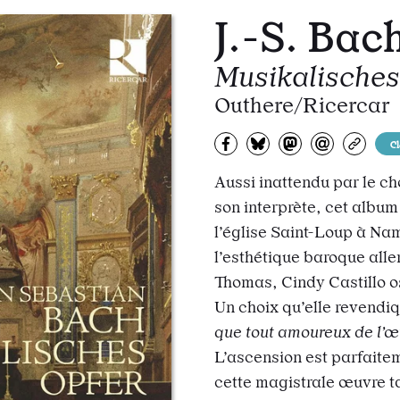
J.-S. Bac
Musikalisches
Outhere/Ricercar
Partagez sur Facebook
Partager sur Bluesky
Partager sur Mas
Partagez pa
Copiez
C
Aussi inattendu par le ch
son interprète, cet album
l’église Saint-Loup à Nam
l’esthétique baroque all
Thomas, Cindy Castillo 
Un choix qu’elle revendi
que tout amoureux de l’œu
L’ascension est parfaitem
cette magistrale œuvre ta