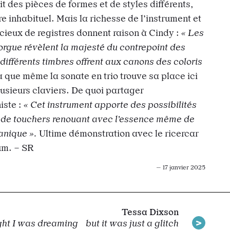
nit des pièces de formes et de styles différents,
e inhabituel. Mais la richesse de l’instrument et
icieux de registres donnent raison à Cindy :
« Les
orgue révèlent la majesté du contrepoint des
 différents timbres offrent aux canons des coloris
 que même la sonate en trio trouve sa place ici
usieurs claviers. De quoi partager
iste :
« Cet instrument apporte des possibilités
t de touchers renouant avec l’essence même de
anique ».
Ultime démonstration avec le ricercar
bum. – SR
— 17 janvier 2025
Tessa Dixson
ght I was dreaming but it was just a glitch