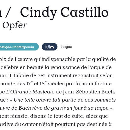
h / Cindy Castillo
 Opfer
todon
r e-mail
 l’url
lassique•Contemporain
#orgue
oix de l’œuvre qu’indispensable par la qualité de
 célèbre en beauté la renaissance de l’orgue de
ur. Titulaire de cet instrument reconstruit selon
e
e
emande des 17
et 18
siècles par la manufacture
ose
L’Offrande Musicale
de Jean-Sébastien Bach.
que :
« Une telle œuvre fait partie de ces sommets
vre de Bach rêve de gravir un jour à sa façon ».
ent réussie, disons-le tout de suite, alors que
rdive du cantor n’était pourtant pas destinée à