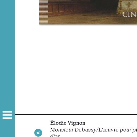
Élodie Vignon
Monsieur Debussy/L’œuvre pour pia
d’or