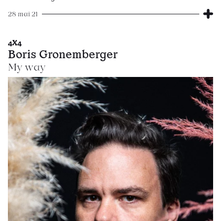
28 mai 21
4X4
Boris Gronemberger
My way