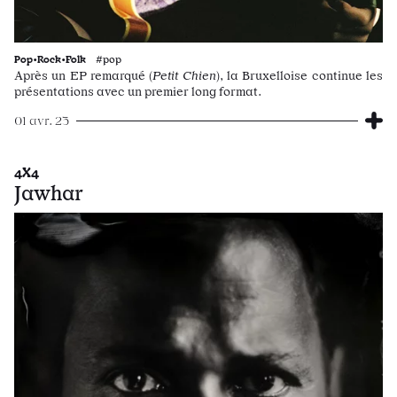
Pop•Rock•Folk
#pop
Après un EP remarqué (
Petit Chien
), la Bruxelloise continue les
présentations avec un premier long format.
01 avr. 23
4X4
Jawhar