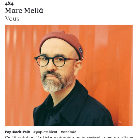
4X4
Marc Melià
Veus
Pop•Rock•Folk
#pop·ambient #androïd
Ce 15 octobre, l'artiste majorquin nous revient avec un album