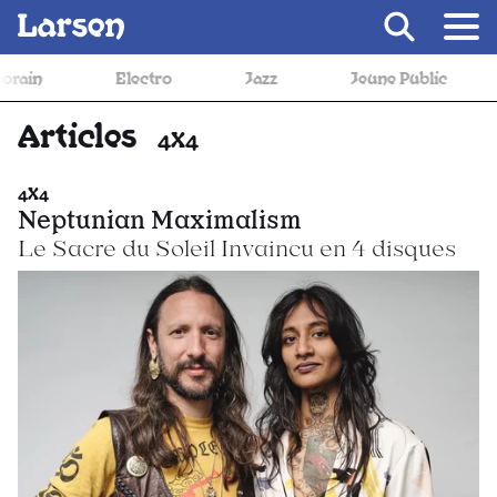
Recevoir Larsen
Electro
Jazz
Jeune Public
Meta
Articles
4X4
4X4
Neptunian Maximalism
Le Sacre du Soleil Invaincu en 4 disques