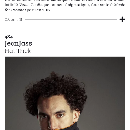
intitulé
Veus.
Ce disque au nom énigmatique, fera suite à
Music
for
Prophet
paru en 2017.
08 oct. 21
4X4
JeanJass
Hat Trick