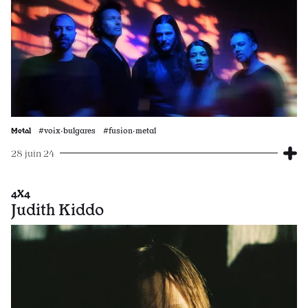
Metal
#voix·bulgares #fusion·metal
28 juin 24
4X4
Judith Kiddo