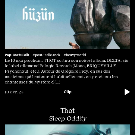
Pop•Rock•Folk
#post·indie·rock #heavy·world
Le 10 mai prochain, THOT sortira son nouvel album, DELTA, sur
le label allemand Pelagic Records (Mono, BRIQUEVILLE,
Psychonaut, etc.). Autour de Grégoire Fray, en sus des
musiciens qui l'entourent habituellement, on y croisera les
chanteuses du Mystère d (…)
Clip
10 avr. 24
Thot
Sleep Oddity