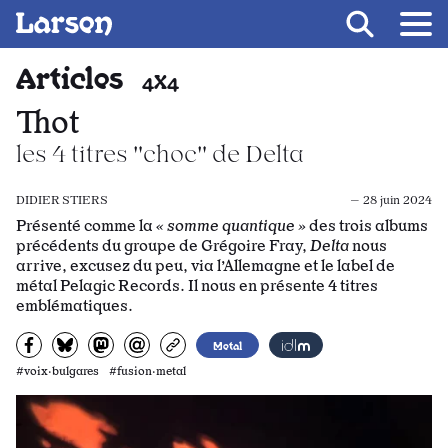
Recevoir Larsen
Fil d’ariane
Articles
4X4
Thot
les 4 titres "choc" de Delta
DIDIER STIERS
— 28 juin 2024
Présenté comme la
« somme quantique »
des trois albums
précédents du groupe de Grégoire Fray,
Delta
nous
arrive, excusez du peu, via l’Allemagne et le label de
métal Pelagic Records. Il nous en présente 4 titres
emblématiques.
Partagez sur Facebook
Partager sur Bluesky
Partager sur Mastodon
Partagez par e-mail
Copiez l’url
Metal
#voix·bulgares #fusion·metal