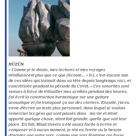
HÜZÜN
« Comme je le disais, mes lectures et mes voyages
m’influencent plus que ce que j’écoute… »
Ici, c’est encore une
de ces idées qui traînait dans sa tête depuis longtemps (sic), et
concrétisée pendant la période du Covid.
« Ces sonorités sont
venues à force de trifouiller mes synthés pendant des heures.
J’ai écrit la construction harmonique sur une guitare
acoustique et j’ai transposé ça sur des claviers. Ensuite, j’ai eu
envie d’écrire un texte plus personnel, dans lequel je voulais
remercier les gens qui sont passés dans ma vie et m’ont
apporté quelque chose, m’ont fait grandir, quelle que soit leur
place. En fait,
Blind streets
a été assez facile à écrire et
composer et à aucun moment, je n’ai eu l’envie ou le besoin
d’ajouter une autre voix, comme une voix féminine qui fasse