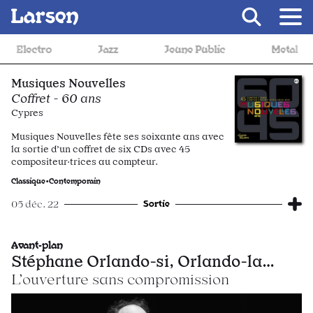
Recevoir Larsen
Jazz
Jeune Public
Metal
Musique d
Musiques Nouvelles
Coffret - 60 ans
Cypres
Musiques Nouvelles fête ses soixante ans avec
la sortie d’un coffret de six CDs avec 45
compositeur·trices au compteur.
Classique•Contemporain
Sortie
05 déc. 22
Avant-plan
Stéphane Orlando-si, Orlando-la…
L’ouverture sans compromission