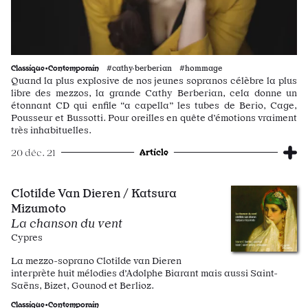
Classique•Contemporain
#cathy·berberian #hommage
Quand la plus explosive de nos jeunes sopranos célèbre la plus
libre des mezzos, la grande Cathy Berberian, cela donne un
étonnant CD qui enfile “a capella” les tubes de Berio, Cage,
Pousseur et Bussotti. Pour oreilles en quête d’émotions vraiment
très inhabituelles.
Article
20 déc. 21
Clotilde Van Dieren / Katsura
Mizumoto
La chanson du vent
Cypres
La mezzo-soprano Clotilde van Dieren
interprète huit mélodies d’Adolphe Biarant mais aussi Saint-
Saëns, Bizet, Gounod et Berlioz.
Classique•Contemporain