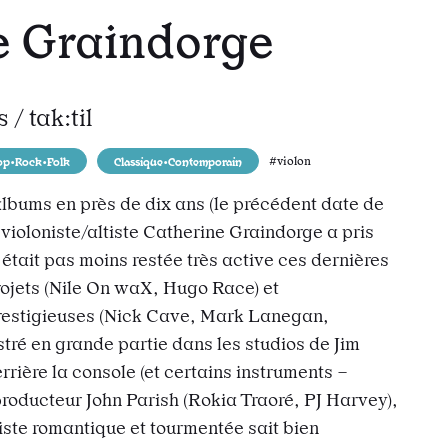
e Graindorge
/ tak:til
todon
r e-mail
 l’url
op•Rock•Folk
Classique•Contemporain
#violon
bums en près de dix ans (le précédent date de
 violoniste/altiste Catherine Graindorge a pris
 était pas moins restée très active ces dernières
rojets (Nile On waX, Hugo Race) et
restigieuses (Nick Cave, Mark Lanegan,
tré en grande partie dans les studios de Jim
rrière la console (et certains instruments –
 producteur John Parish (Rokia Traoré, PJ Harvey),
tiste romantique et tourmentée sait bien