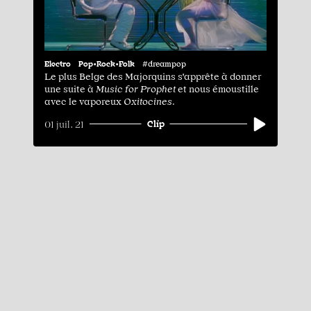
Electro
Pop•Rock•Folk
#dreampop
Le plus Belge des Majorquins s'apprête à donner
une suite à
Music for Prophet
et nous émoustille
avec le vaporeux
Oxitocines.
Clip
01 juil. 21