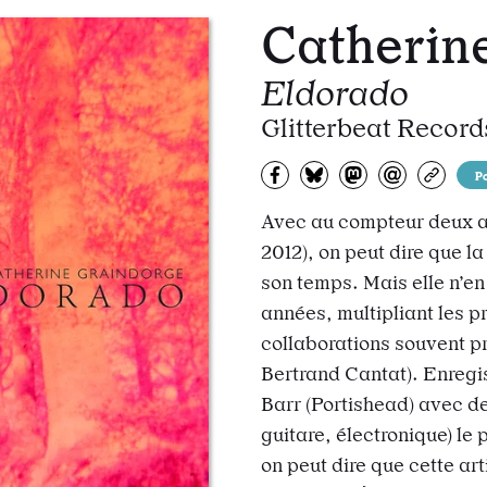
Catherin
Eldorado
Glitterbeat Records 
Partagez sur Facebook
Partager sur Bluesky
Partager sur Mas
Partagez pa
Copiez
P
Avec au compteur deux al
2012), on peut dire que la
son temps. Mais elle n’en
années, multipliant les p
collaborations souvent p
Bertrand Cantat). Enregis
Barr (Portishead) avec de
guitare, électronique) le
on peut dire que cette ar