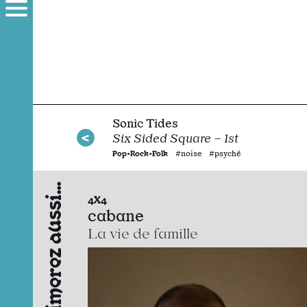
Sonic Tides
Six Sided Square – 1st
Pop•Rock•Folk
#noise #psyché
Vous aimerez aussi…
4X4
cabane
La vie de famille