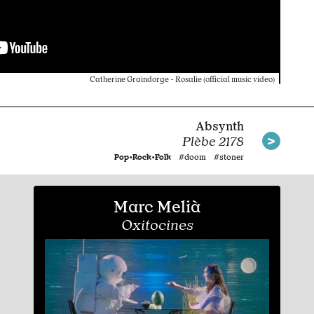
Catherine Graindorge - Rosalie (official music video)
Absynth
Plèbe 2178
Pop•Rock•Folk
#doom #stoner
Marc Melià
Oxitocines