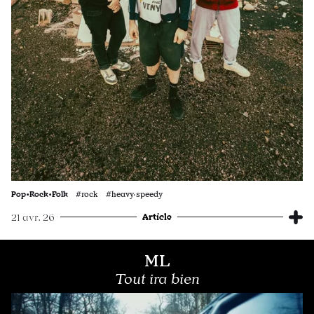
Pop•Rock•Folk
#rock #heavy·speedy
Article
21 avr. 26
ML
Tout ira bien