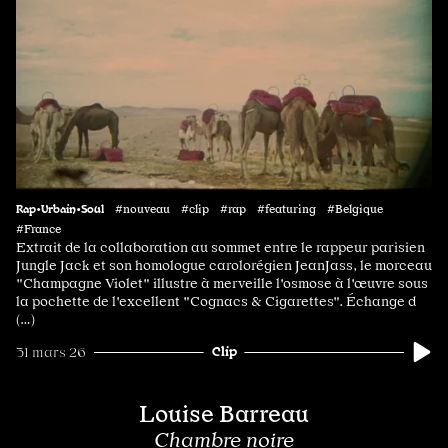
Rap•Urbain•Soul
#nouveau #clip #rap #featuring #Belgique
#France
Extrait de la collaboration au sommet entre le rappeur parisien
Jungle Jack et son homologue carolorégien JeanJass, le morceau
"Champagne Violet" illustre à merveille l'osmose à l'œuvre sous
la pochette de l'excellent "Cognacs & Cigarettes". Échange d
(…)
Clip
31 mars 26
Louise Barreau
Chambre noire