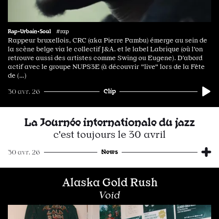
Rap•Urbain•Soul
#rap
Rappeur bruxellois, CRC (aka Pierre Pambu) émerge au sein de
la scène belge via le collectif J&A. et le label Labrique (où l'on
retrouve aussi des artistes comme Swing ou Eugene). D’abord
actif avec le groupe NUPS3E (à découvrir "live" lors de la Fête
de (…)
Clip
30 avr. 26
La Journée internationale du jazz
c'est toujours le 30 avril
News
30 avr. 26
Alaska Gold Rush
Void