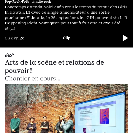
Pop•Rock•Folk
#indie·rock
Longtemps attendu, voici enfin venu le temps du retour des Girls
In Hawaii. Et avec ce single annonciateur d'une sortie
prochaine (Eldorado, le 25 septembre), les GIH prouvent via Is It
Happening Right Now? qu'on peut tout à fait être et avoir été...
et (…)
Clip
08 avr. 26
180°
Arts de la scène et relations de
pouvoir?
Chantier en cours…