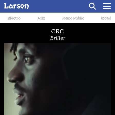
Recevoir Larsen
Jazz
Jeune Public
Metal
Musique de 
CRC
Briller