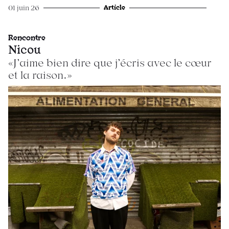
Article
01 juin 26
Rencontre
Nicou
«J’aime bien dire que j’écris avec le cœur
et la raison.»