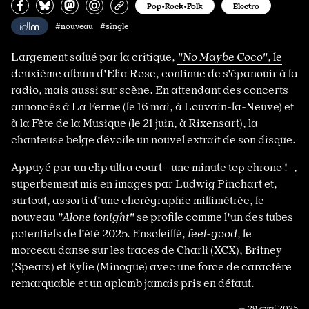
Partagez sur Facebook
Partager sur Bluesky
Partager sur Mastodon
Partagez par e-mail
Copiez l’url
Pop•Rock•Folk
Electro
#nouveau #single
Largement salué par la critique,
"No Maybe Coco"
, le
deuxième album d'Elia Rose
, continue de s'épanouir à la
radio, mais aussi sur scène. En attendant des concerts
annoncés à La Ferme (le 16 mai, à Louvain-la-Neuve) et
à la Fête de la Musique (le 21 juin, à Rixensart), la
chanteuse belge dévoile un nouvel extrait de son disque.
Appuyé par un clip ultra court - une minute top chrono ! -,
superbement mis en images par Ludwig Pinchart et,
surtout, assorti d'une chorégraphie millimétrée, le
nouveau
"Alone tonight"
se profile comme l'un des tubes
potentiels de l'été 2025. Ensoleillé,
feel-good
, le
morceau danse sur les traces de Charli (XCX), Britney
(Spears) et Kylie (Minogue) avec une force de caractère
remarquable et un aplomb jamais pris en défaut.
— 29 avril 2025