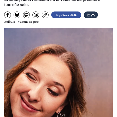
tournée solo.
Partagez sur Facebook
Partager sur Bluesky
Partager sur Mastodon
Partagez par e-mail
Copiez l’url
Pop•Rock•Folk
#album #chanson·pop