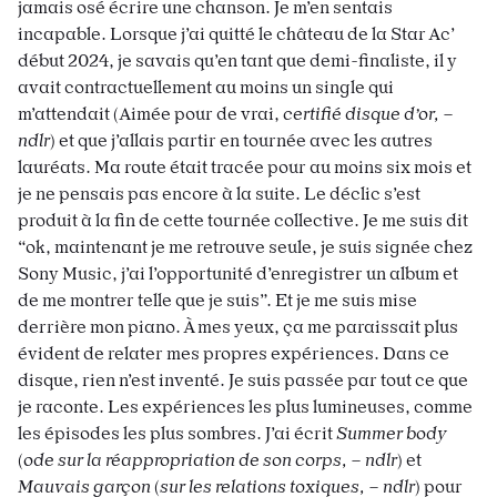
jamais osé écrire une chanson. Je m’en sentais
incapable. Lorsque j’ai quitté le château de la Star Ac’
début 2024, je savais qu’en tant que demi-finaliste, il y
avait contractuellement au moins un single qui
m’attendait (Aimée pour de vrai,
certifié disque d’or, –
ndlr
) et que j’allais partir en tournée avec les autres
lauréats. Ma route était tracée pour au moins six mois et
je ne pensais pas encore à la suite. Le déclic s’est
produit à la fin de cette tournée collective. Je me suis dit
“ok, maintenant je me retrouve seule, je suis signée chez
Sony Music, j’ai l’opportunité d’enregistrer un album et
de me montrer telle que je suis”. Et je me suis mise
derrière mon piano. À mes yeux, ça me paraissait plus
évident de relater mes propres expériences. Dans ce
disque, rien n’est inventé. Je suis passée par tout ce que
je raconte. Les expériences les plus lumineuses, comme
les épisodes les plus sombres. J’ai écrit
Summer body
(
ode sur la réappropriation de son corps, – ndlr
) et
Mauvais garçon
(
sur les relations toxiques, – ndlr
) pour