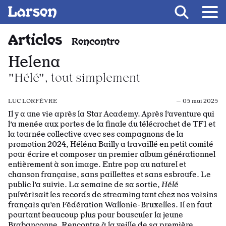
Recevoir Larsen
Fil d’ariane
Articles
Rencontre
Helena
"Hélé", tout simplement
LUC LORFÈVRE
— 03 mai 2025
Il y a une vie après la Star Academy. Après l’aventure qui
l’a menée aux portes de la finale du télécrochet de TF1 et
la tournée collective avec ses compagnons de la
promotion 2024, Héléna Bailly a travaillé en petit comité
pour écrire et composer un premier album générationnel
entièrement à son image. Entre pop au naturel et
chanson française, sans paillettes et sans esbroufe. Le
public l’a suivie. La semaine de sa sortie,
Hélé
pulvérisait les records de streaming tant chez nos voisins
français qu’en Fédération Wallonie-Bruxelles. Il en faut
pourtant beaucoup plus pour bousculer la jeune
Brabançonne. Rencontre à la veille de sa première