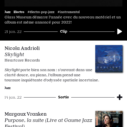
Jazz
Electro
#électro·pop·jazz #instrumental
Glass Museum démarre l'année avec du nouveau matériel et un
album est même annoncé pour 2022!
Clip
21 jan. 22
Nicola Andrioli
Skylight
Heartcore Records
Skylight
porte bien son nom : s’ouvrant dans une
clarté douce, au piano, l'album prend une
tournure inquiétante d’odyssée spatiale incertaine.
Jazz
Sortie
14 jan. 22
Margaux Vranken
Purpose, la suite (Live at Gaume Jazz
Festival)