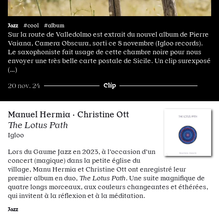
Jazz
#cool #album
Sur la route de Valledolmo est extrait du nouvel album de Pierre
Vaiana, Camera Obscura, sorti ce 8 novembre (Igloo records).
Le saxophoniste fait usage de cette chambre noire pour nous
envoyer une très belle carte postale de Sicile. Un clip surexposé
(…)
Clip
20 nov. 24
Manuel Hermia · Christine Ott
The Lotus Path
Igloo
Lors du Gaume Jazz en 2023, à l’occasion d’un
concert (magique) dans la petite église du
village, Manu Hermia et Christine Ott ont enregistré leur
premier album en duo,
The Lotus Path
. Une suite magnifique de
quatre longs morceaux, aux couleurs changeantes et éthérées,
qui invitent à la réflexion et à la méditation.
Jazz