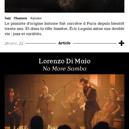
Jazz
Chanson
#piano
Le pianiste d’origine hutoise fait carrière à Paris depuis bientôt
trente ans. Et dans la ville lumière, Éric Legnini mène une double
vie : jazz et variétés.
Article
20 avr. 22
Lorenzo Di Maio
No More Samba