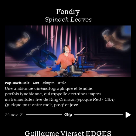
Fondry
Spinach Leaves
Pop•Rock•Folk
Jazz
#impro #trio
Une ambiance cinématographique et tendue,
parfois lynchienne, qui rappelle certaines impros
instrumentales live de King Crimson (époque
Red
/
USA).
Quelque part
entre rock, prog' et jazz.
Clip
24 nov. 21
Guillaume Vierset EDGES