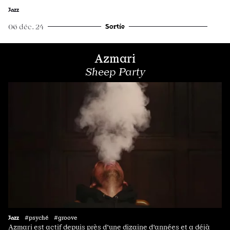
Jazz
Sortie
06 déc. 24
Azmari
Sheep Party
Jazz
#psyché #groove
Azmari est actif depuis près d'une dizaine d'années et a déjà