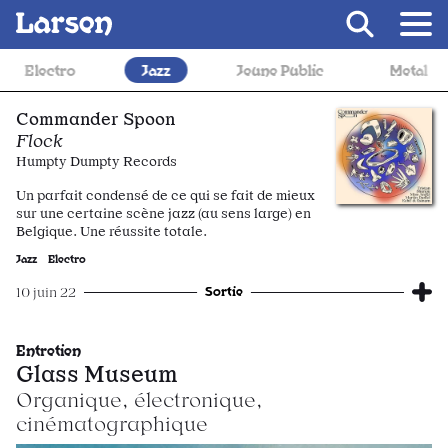
Recevoir Larsen
azz
Jeune Public
Metal
Musique de fil
Commander Spoon
Flock
Humpty Dumpty Records
Un parfait condensé de ce qui se fait de mieux
sur une certaine scène jazz (au sens large) en
Belgique. Une réussite totale.
Jazz
Electro
Sortie
10 juin 22
Entretien
Glass Museum
Organique, électronique,
cinématographique