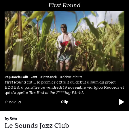
First Round
Pop•Rock•Folk
Jazz
#jazz·rock #debut·album
First Round
est... le premier extrait du debut album du projet
EDGES, à paraître ce vendredi 19 novembre via Igloo Records et
qui s'appelle
The
End of the F***ing World
.
Clip
17 nov. 21
In Situ
Le Sounds Jazz Club