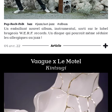
Pop•Rock•Folk
Jazz
#jazz/not·jazz #album
Un emballant nouvel album, instrumental, sorti sur le label
brugeois W.E.R.F. records. Un disque qui pourrait même séduire
les allergiques au jazz !
Article
04 avr. 22
Vaague x Le Motel
Kintsugi