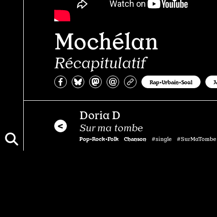
Mochélan
Récapitulatif
Partagez sur Facebook
Partager sur Bluesky
Partager sur Mastodon
Partagez par e-mail
Copiez l’url
Rap•Urbain•Soul
J
Doria D
Sur ma tombe
Pop•Rock•Folk
Chanson
#single #SurMaTombe
Entretien
Glauque
"On ne vit qu'une fois"