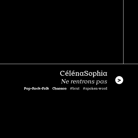
CélénaSophia
Ne rentrons pas
Pop•Rock•Folk
Chanson
#brut #spoken·word
Soulby THB
State Of Mind