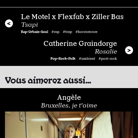
Le Motel x Flexfab x Ziller Bas
Tsapi
Rap•Urbain•Soul
#rap #trap #horrorecore
Catherine Graindorge
Rosalie
Pop•Rock•Folk
#ambient #post·rock
Vous aimerez aussi…
Angèle
Bruxelles, je t'aime