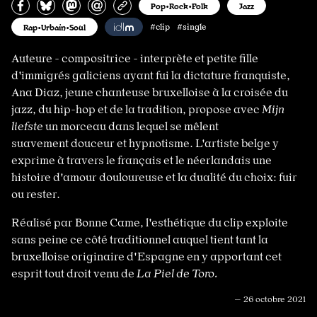
Partagez sur Facebook
Partager sur Bluesky
Partager sur Mastodon
Partagez par e-mail
Copiez l’url
Pop•Rock•Folk
Jazz
Rap•Urbain•Soul
#clip #single
Auteure - compositrice - interprète et petite fille
d'immigrés galiciens ayant fui la dictature franquiste,
Ana Diaz, jeune chanteuse bruxelloise à la croisée du
jazz, du hip-hop et de la tradition, propose avec
Mijn
liefste
un morceau dans lequel se mêlent
suavement douceur et hypnotisme. L'artiste belge y
exprime à travers le français et le néerlandais une
histoire d'amour douloureuse et la dualité du choix: fuir
ou rester.
Réalisé par Bonne Came, l'esthétique du clip exploite
sans peine ce côté traditionnel auquel tient tant la
bruxelloise originaire d'Espagne en y apportant cet
esprit tout droit venu de
La Piel de Toro.
— 26 octobre 2021