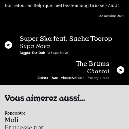
Bon retour en Belgique, met bestemming Brussel-Zuid!
— 22 octobre 2021
Super Ska feat. Sacha Toorop
Supa Nova
Reggae•Ska•Dub
#SuperNova
The Brums
Chantal
Electro
Jazz
#brass&drums #énergie·rock
Vous aimerez aussi…
Rencontre
Moli
Princesse pop