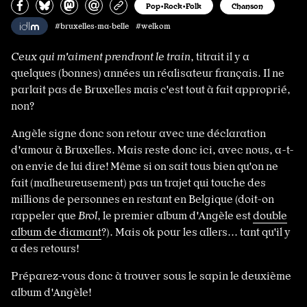
Partagez sur Facebook
Partager sur Bluesky
Partager sur Mastodon
Partagez par e-mail
Copiez l’url
Pop•Rock•Folk
Chanson
#bruxelles·ma·belle #welkom
Ceux qui m'aiment prendront le train
, titrait il y a
quelques (bonnes) années un réalisateur français. Il ne
parlait pas de Bruxelles mais c'est tout à fait approprié,
non?
Angèle signe donc son retour avec une déclaration
d'amour à Bruxelles. Mais reste donc ici, avec nous, a-t-
on envie de lui dire! Même si on sait tous bien qu'on ne
fait (malheureusement) pas un trajet qui touche des
millions de personnes en restant en Belgique (doit-on
rappeler que
Brol
, le premier album d'Angèle est
double
album de diamant
?). Mais ok pour les allers... tant qu'il y
a des retours!
Préparez-vous donc à trouver sous le sapin le deuxième
album d'Angèle!