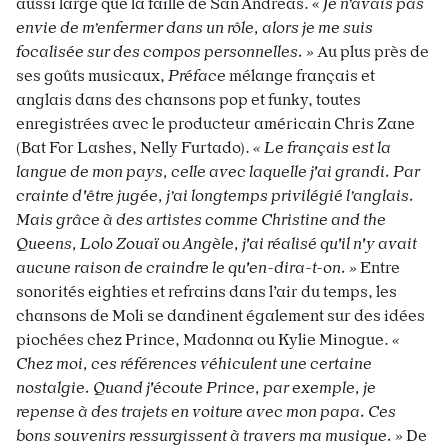
aussi large que la faille de San Andreas. «
Je n’avais pas
envie de m’enfermer dans un rôle, alors je me suis
focalisée sur des compos personnelles. »
Au plus près de
ses goûts musicaux,
Préface
mélange français et
anglais dans des chansons pop et funky, toutes
enregistrées avec le producteur américain Chris Zane
(Bat For Lashes, Nelly Furtado).
« Le français est la
langue de mon pays, celle avec laquelle j'ai grandi. Par
crainte d'être jugée, j’ai longtemps privilégié l’anglais.
Mais grâce à des artistes comme Christine and the
Queens, Lolo Zouaï ou Angèle, j'ai réalisé qu'il n'y avait
aucune raison de craindre le qu'en-dira-t-on. »
Entre
sonorités eighties
et refrains dans l’air du temps, les
chansons de Moli se dandinent également sur des idées
piochées chez Prince, Madonna ou Kylie Minogue.
«
Chez moi, ces références véhiculent une certaine
nostalgie. Quand j'écoute Prince, par exemple, je
repense à des trajets en voiture avec mon papa. Ces
bons souvenirs ressurgissent à travers ma musique. »
De