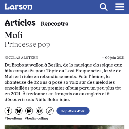
Recevoir Larsen
Fil d’ariane
Articles
Rencontre
Moli
Princesse pop
NICOLAS ALSTEEN
— 09 juin 2021
Du Brabant wallon à Berlin, de la musique classique aux
hits composés pour Topic ou Lost Frequencies, la vie de
Moli est riche en rebondissements. Pour l’heure, la
chanteuse de 22 ans a posé sa voix sur des mélodies
ensoleillées pour un premier album paru un peu plus tôt
en 2021. À fredonner en français ou en anglais et à
découvrir aux Nuits Botanique.
Partagez sur Facebook
Partager sur Bluesky
Partager sur Mastodon
Partagez par e-mail
Copiez l’url
Pop•Rock•Folk
#1er·album #berlin·calling