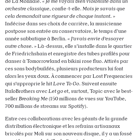
de La Monnaie.
« Je me voyais bien violoniste dans un
orchestre classique
, confie-t-elle.
Mais je savais que
cela demandait une rigueur de chaque instant. »
Indécise dans ses choix de carrière, la musicienne
postpose son entrée au conservatoire, le temps d’une
année sabbatique à Berlin.
« J’avais envie d’essayer
autre chose. »
Là-dessus, elle s’installe dans le quartier
de Friedrichshain et enregistre des tubes profilés pour
danser à Tomorrowland en bikini rose fluo. Attirés par
ces sons bodybuildés, plusieurs producteurs lui font
alors les yeux doux. À commencer par Lost Frequencies
qui s'approprie le hit
Love To Go
. Suivent ensuite
ItaloBrothers avec
Let go
et, surtout, Topic avec le best-
seller
Breaking Me
(150 millions de vues sur YouTube,
700 millions de streams sur Spotify).
Entre ces collaborations avec les géants de la grande
distribution électronique et les refrains artisanaux
bricolés par Moli sur son nouveau disque, il y a un fossé