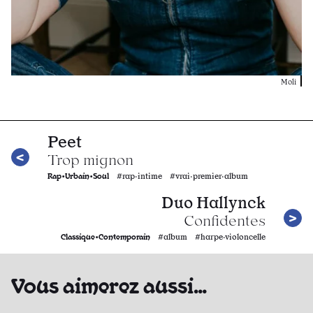
Moli
Peet
Trop mignon
Rap•Urbain•Soul
#rap·intime #vrai·premier·album
Duo Hallynck
Confidentes
Classique•Contemporain
#album #harpe·violoncelle
Vous aimerez aussi…