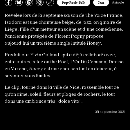
Partagez sur Facebook
Partager sur Bluesky
Partager sur Mastodon
Partagez par e-mail
Copiez l’url
Pop•Rock•Folk
Jazz
#single
Révélée lors de la septième saison de The Voice France,
Isadora est une chanteuse belge, de jazz, originaire de
Liège. Fille d'un metteur en scène et d'une comédienne,
l'ancienne protégée de Florent Pagny propose
aujourd'hui un troisième single intitulé
Honey
.
Produit par Elvin Galland, qui a déjà collaboré avec,
entre autres, Alice on the Roof, L'Or Du Commun, Damso
ou Vaxone,
Honey
est une chanson tout en douceur, à
savourer sans limites.
Le clip, tourné dans la ville de Nice, rassemble tout ce
qu'on aime: soleil, fleurs et plages de rochers, le tout
dans une ambiance très "dolce vita".
— 23 septembre 2021