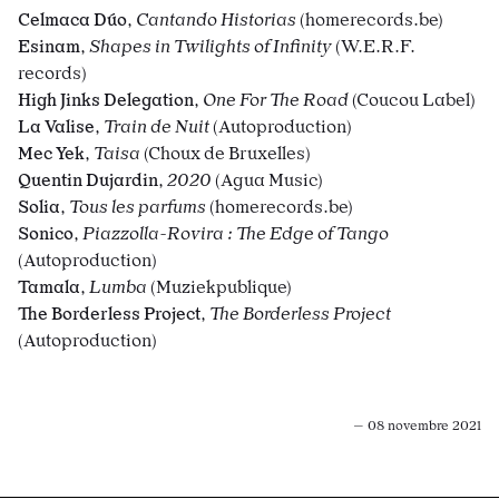
Celmaca Dúo
,
Cantando Historias
(homerecords.be)
Esinam
,
Shapes in Twilights of Infinity
(W.E.R.F.
records)
High Jinks Delegation
,
One For The Road
(Coucou Label)
La Valise
,
Train de Nuit
(Autoproduction)
Mec Yek
,
Taisa
(Choux de Bruxelles)
Quentin Dujardin
,
2020
(Agua Music)
Solia
,
Tous les parfums
(homerecords.be)
Sonico
,
Piazzolla-Rovira : The Edge of Tango
(Autoproduction)
Tamala
,
Lumba
(
Muziekpublique
)
The Borderless Project
,
The Borderless Project
(Autoproduction)
— 08 novembre 2021