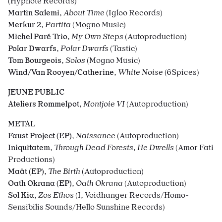
(Hypnote Records)
Martin Salemi
,
About Time
(Igloo Records)
Merkur 2
,
Partita
(Mogno Music)
Michel Paré
Trio
,
My Own Steps
(Autoproduction)
Polar Dwarfs
,
Polar Dwarfs
(Tastic)
Tom Bourgeois
,
Solos
(Mogno Music)
Wind/Van Rooyen/Catherine
,
White Noise
(6Spices)
JEUNE PUBLIC
Ateliers Rommelpot
,
Montjoie VI
(Autoproduction)
METAL
Faust Project (EP)
,
Naissance
(Autoproduction)
Iniquitatem
,
Through Dead Forests, He Dwells
(Amor Fati
Productions)
Maât (EP)
,
The Birth
(Autoproduction)
Oath Okrana (EP)
,
Oath Okrana
(Autoproduction)
Sol Kia
,
Zos Ethos
(
I, Voidhanger Records/
Homo-
Sensibilis Sounds/Hello Sunshine Records)