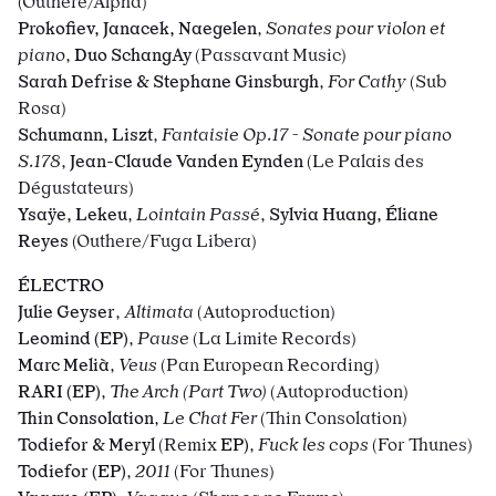
(
Outhere/Alpha)
Prokofiev, Janacek, Naegelen
,
Sonates pour violon et
piano
,
Duo SchangAy
(Passavant Music)
Sarah Defrise & Stephane Ginsburgh
,
For Cathy
(Sub
Rosa)
Schumann, Liszt
,
Fantaisie Op.17 - Sonate pour piano
S.178
,
Jean-Claude Vanden Eynden
(Le Palais des
Dégustateurs)
Ysaÿe, Lekeu
,
Lointain Passé
,
Sylvia Huang,
Éliane
Reyes
(Outhere/Fuga Libera)
É
LECTRO
Julie Geyser
,
Altimata
(Autoproduction)
Leomind (EP)
,
Pause
(La Limite Records)
Marc Melià
,
Veus
(Pan European Recording)
RARI (EP)
,
The Arch (Part Two)
(Autoproduction)
Thin Consolation
,
Le Chat Fer
(Thin Consolation)
Todiefor & Meryl
(Remix
EP)
,
Fuck les cops
(For Thunes)
Todiefor (EP)
,
2011
(For Thunes)