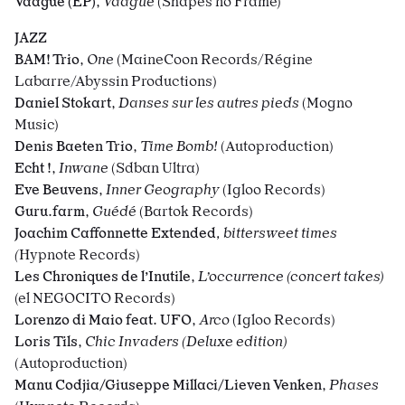
Vaague (EP)
,
Vaague
(Shapes no Frame)
JAZZ
BAM! Trio
,
One
(MaineCoon Records/Régine
Labarre/Abyssin Productions)
Daniel Stokart
,
Danses sur les autres pieds
(Mogno
Music)
Denis Baeten Trio
,
Time Bomb!
(Autoproduction)
Echt !
,
Inwane
(Sdban Ultra)
Eve Beuvens
,
Inner Geography
(Igloo Records)
Guru.farm
,
Guédé
(
Bartok Records
)
Joachim Caffonnette Extended
, bittersweet times
(
Hypnote Records)
Les Chroniques de l’Inutile
,
L’occurrence (concert takes)
(el NEGOCITO Records)
Lorenzo di Maio feat. UFO
,
Arco
(Igloo Records)
Loris Tils
,
Chic Invaders (Deluxe edition)
(Autoproduction)
Manu Codjia/Giuseppe Millaci/
Lieven Venken
,
Phases