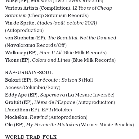
Valkø (EP)
,
Monsters
(Two Lovers Records)
Various Artists (Compilation)
,
12 Years of Cheap
Satanism
(Cheap Satanism Records)
Vin de Sprite
,
études (août-octobre 2021)
(Autoproduction)
von Stroheim (EP)
,
The Beautiful, Not the Damned
(Navalorama Records/Off)
Wallasey (EP)
,
Face It All
(Blue Milk Records)
Ykons (EP)
,
Colors and Lines
(Blue Milk Records)
RAP-URBAIN-SOUL
Bakari (EP)
,
Sur écoute : Saison 3
(Hall
Access/Columbia/Sony)
Eddy Ape (EP)
,
Supernova
(La Mesure Inversée)
Gratuit (EP)
,
Héros de l’Espace
(Autoproduction)
L’addition
(EP)
,
EP 1
(Mofoke)
Mochélan
,
Rewind
(Autoproduction)
Ola (EP)
,
My Favourite Mistakes
(Warner Music Benelux)
WORLD-TRAD-FOLK