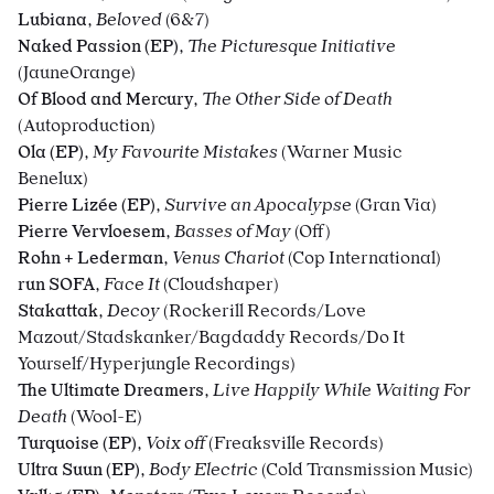
Lubiana
,
Beloved
(6&7)
Naked Passion (EP)
,
The Picturesque Initiative
(JauneOrange)
Of Blood and Mercury
,
The Other Side of Death
(Autoproduction)
Ola (EP)
,
My Favourite Mistakes
(Warner Music
Benelux)
Pierre Lizée (EP)
,
Survive an Apocalypse
(Gran Via)
Pierre Vervloesem
,
Basses of May
(Off)
Rohn + Lederman
,
Venus Chariot
(Cop International)
run SOFA
,
Face It
(Cloudshaper)
Stakattak
,
Decoy
(Rockerill Records/Love
Mazout/Stadskanker/Bagdaddy Records/Do It
Yourself/Hyperjungle Recordings)
The Ultimate Dreamers
,
Live Happily While Waiting For
Death
(Wool-E)
Turquoise (EP)
,
Voix off
(Freaksville Records)
Ultra Suun (EP)
,
Body Electric
(Cold Transmission Music)