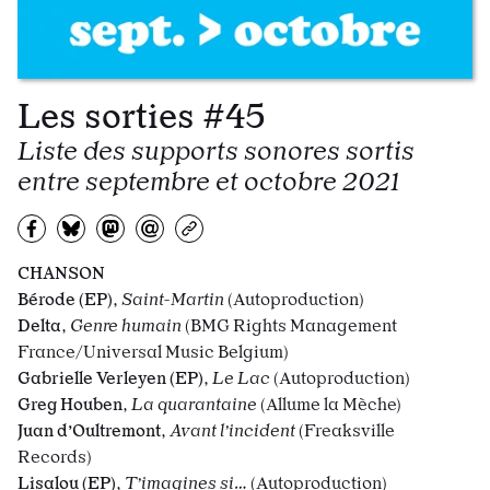
Les sorties #45
Liste des supports sonores sortis
entre septembre et octobre 2021
Partagez sur Facebook
Partager sur Bluesky
Partager sur Mastodon
Partagez par e-mail
Copiez l’url
CHANSON
Bérode (EP)
,
Saint-Martin
(Autoproduction)
Delta
,
Genre humain
(BMG Rights Management
France/Universal Music Belgium)
Gabrielle Verleyen (EP)
,
Le Lac
(Autoproduction)
Greg Houben
,
La quarantaine
(Allume la Mèche)
Juan d’Oultremont
,
Avant l’incident
(Freaksville
Records)
Lisalou (EP)
,
T’imagines si…
(Autoproduction)