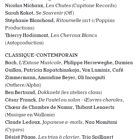
Nicolas Michaux
,
Les Chutes
(Capitane Records)
Sarah Kokot
,
Se Souvenir
(Off)
Stéphanie Blanchoud
,
Ritournelle
(art-i/Poppins
Productions)
Thierry Hodiamont
,
Les Chevaux Blancs
(Autoproduction)
CLASSIQUE-CONTEMPORAIN
Bach
,
L’Extase Musicale
,
Philippe Herreweghe, Damien
Guillon, Patricia Kopatchinskaja, Vox Luminis, Café
Zimmermann, Amandine Beyer, Gli Incogniti
(Outhere/Alpha)
Ben Bertrand
,
Dokkaebi
(les ateliers claus)
César Franck
, De l'autel au salon - Œuvres chorales
,
Chœur de Chambre de Namur,
Thibaut Lenaerts
(Musique en Wallonie)
Claude Ledoux
,
Japanese e-mails
,
Nao Momitani
(Cypres)
Désiré Pâque
,
Les trios à clavier
,
Trio Spilliaert