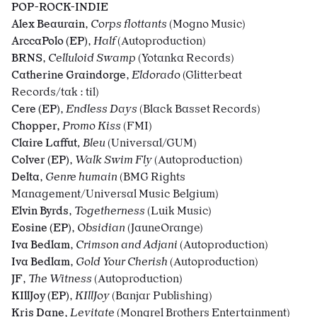
POP-ROCK-INDIE
Alex Beaurain
,
Corps flottants
(Mogno Music)
ArccaPolo (EP)
,
Half
(Autoproduction)
BRNS
,
Celluloid Swamp
(Yotanka Records)
Catherine Graindorge
,
Eldorado
(Glitterbeat
Records/tak : til)
Cere (EP)
,
Endless Days
(Black Basset Records)
Chopper,
Promo Kiss
(FMI)
Claire Laffut
, Bleu
(Universal/GUM)
Colver (EP)
,
Walk Swim Fly
(Autoproduction)
Delta
,
Genre humain
(BMG Rights
Management/Universal Music Belgium)
Elvin Byrds
,
Togetherness
(Luik Music)
Eosine (EP)
,
Obsidian
(JauneOrange)
Iva Bedlam
,
Crimson and Adjani
(Autoproduction)
Iva Bedlam
,
Gold Your Cherish
(Autoproduction)
JF
,
The Witness
(Autoproduction)
KIllJoy (EP)
,
KIllJoy
(Banjar Publishing)
Kris Dane
,
Levitate
(Mongrel Brothers Entertainment)