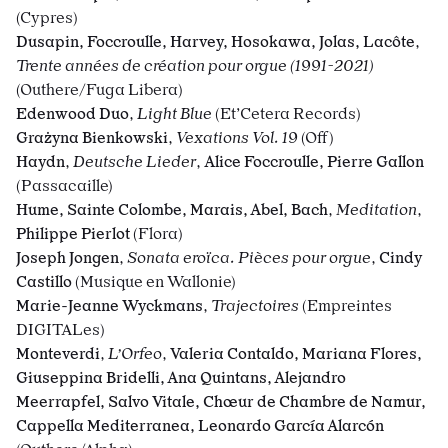
(Cypres)
Dusapin, Foccroulle, Harvey, Hosokawa, Jolas, Lacôte
,
Trente années de création pour orgue
(1991-2021)
(Outhere/Fuga Libera)
Edenwood Duo
,
Light Blue
(Et’Cetera Records)
Grażyna Bienkowski
,
Vexations Vol. 19
(Off)
Haydn
,
Deutsche Lieder
,
Alice Foccroulle, Pierre Gallon
(Passacaille)
Hume, Sainte Colombe, Marais, Abel, Bach
,
Meditation
,
Philippe Pierlot
(Flora)
Joseph Jongen
,
Sonata eroïca. Pièces pour orgue
,
Cindy
Castillo
(Musique en Wallonie)
Marie-Jeanne Wyckmans
,
Trajectoires
(Empreintes
DIGITALes)
Monteverdi
,
L’Orfeo
,
Valeria Contaldo, Mariana Flores,
Giuseppina Bridelli, Ana Quintans, Alejandro
Meerrapfel, Salvo Vitale, Chœur de Chambre de Namur,
Cappella Mediterranea,
Leonardo García Alarcón