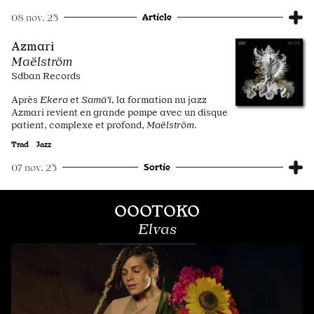
Article
08 nov. 23
Azmari
Maëlström
Sdban Records
Après
Ekera
et
Samā’ī,
la formation nu jazz
Azmari revient en grande pompe avec un disque
patient, complexe et profond,
Maëlström.
Trad
Jazz
Sortie
07 nov. 23
OOOTOKO
Elvas