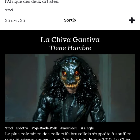
l’Afrique des deux artistes.
Trad
Sortie
25 avr. 25
La Chiva Gantiva
Tiene Hambre
Trad
Electro
Pop•Rock•Folk
#nouveau #single
Le plus colombien des collectifs bruxellois s'apprête à souffler
son quinzième anniversaire. Sur la route depuis 2010, La Chiva