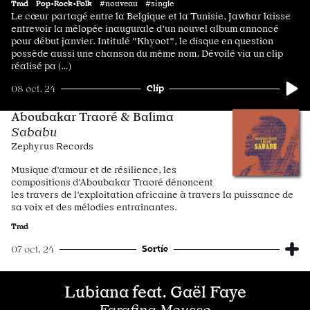
Trad
Pop•Rock•Folk
#nouveau #single
Le cœur partagé entre la Belgique et la Tunisie, Jawhar laisse
entrevoir la mélopée inaugurale d'un nouvel album annoncé
pour début janvier. Intitulé "Khyoot", le disque en question
possède aussi une chanson du même nom. Dévoilé via un clip
réalisé pa (…)
Clip
08 oct. 24
Aboubakar Traoré & Balima
Sababu
Zephyrus Records
Musique d’amour et de résilience, les
compositions d’Aboubakar Traoré dénoncent
les travers de l’exploitation africaine à travers la puissance de
sa voix et des mélodies entraînantes.
Trad
Sortie
07 oct. 24
Lubiana feat. Gaël Faye