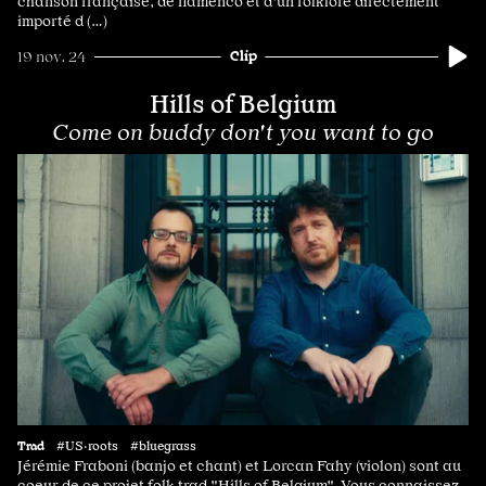
chanson française, de flamenco et d'un folklore directement
importé d (…)
Clip
19 nov. 24
Hills of Belgium
Come on buddy don't you want to go
Trad
#US·roots #bluegrass
Jérémie Fraboni (banjo et chant) et Lorcan Fahy (violon) sont au
coeur de ce projet folk trad "Hills of Belgium". Vous connaissez