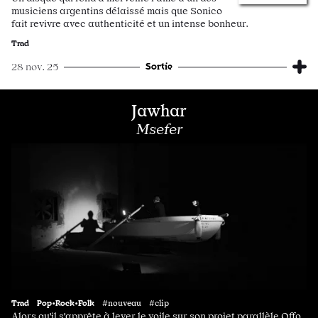
musiciens argentins délaissé mais que Sonico
fait revivre avec authenticité et un intense bonheur.
Trad
Sortie
28 nov. 25
Jawhar
Msefer
Trad
Pop•Rock•Folk
#nouveau #clip
Alors qu'il s'apprête à lever le voile sur son projet parallèle Offo