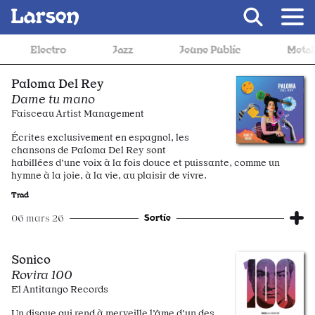
Recevoir Larsen
Jazz
Jeune Public
Metal
Musiq
Paloma Del Rey
Dame tu mano
Faisceau Artist Management
Écrites exclusivement en espagnol, les
chansons de Paloma Del Rey sont
habillées d’une voix à la fois douce et puissante, comme un
hymne à la joie, à la vie, au plaisir de vivre.
Trad
Sortie
06 mars 26
Sonico
Rovira 100
El Antitango Records
Un disque qui rend à merveille l’âme d’un des