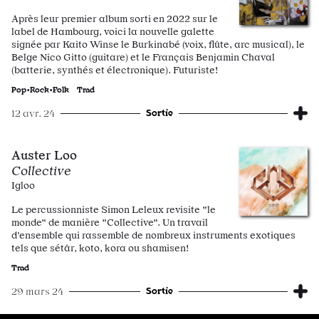
Après leur premier album sorti en 2022 sur le
label de Hambourg, voici la nouvelle galette
signée par Kaito Winse le Burkinabé (voix, flûte, arc musical), le
Belge Nico Gitto (guitare) et le Français Benjamin Chaval
(batterie, synthés et électronique). Futuriste!
Pop•Rock•Folk
Trad
Sortie
12 avr. 24
Auster Loo
Collective
Igloo
Le percussionniste Simon Leleux revisite "le
monde" de manière "Collective". Un travail
d’ensemble qui rassemble de nombreux instruments exotiques
tels que sétâr, koto, kora ou shamisen!
Trad
Sortie
29 mars 24