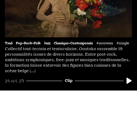
Trad
Pop•Rock•Folk
Jazz
Classique•Contemporain
#nouveau #single
Collectif tout-terrain et tentaculaire, Oootoko rassemble 19
personnalités issues de divers horizons. Entre post-rock,
ambitions symphoniques, free-jazz et musiques traditionnelles,
la formation laisse entrevoir des figures bien connues de la
scène belge (…)
Clip
24 oct. 23
Avant-plan
Didier Laloy
en version symphonique