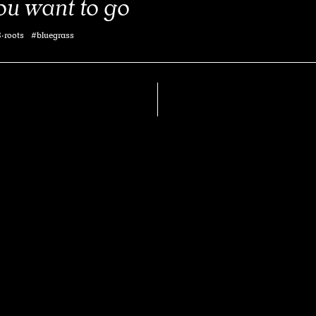
ou want to go
·roots #bluegrass
High Jinks Delegation
One For The Road
Coucou Label
Si HJD n’a pas abandonné la
recette et le répertoire jugband /
ragtime, il a cependant monté cette fois-ci sa
propre sauce livrant ici 13 compositions
originales.
Trad