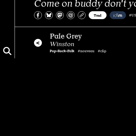
Come on buddy don't y
Partagez sur Facebook
Partager sur Bluesky
Partager sur Mastodon
Partagez par e-mail
Copiez l’url
Trad
#US
Pale Grey
Winston
Pop•Rock•Folk
#nouveau #clip
Vous aimerez aussi…
Hills of Belgium
Hills of Mexico