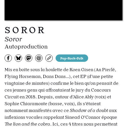
S O R O R
Soror
Autoproduction
Partagez sur Facebook
Partager sur Bluesky
Partager sur Mastodon
Partagez par e-mail
Copiez l’url
Pop•Rock•Folk
Mis en boîte sous la houlette de Koen Gisen (An Pierlé,
Flying Horseman, Dans Dans…), cet EP (d’une petite
vingtaine de minutes) confirme le bien qu’on pensait de
ces jeunes gens qui affrontaient le jury du Concours
Circuit en 2018. Depuis, autour d’Alice Ably (voix) et
Sophie Chiaramonte (basse, voix), ils s’étaient
notamment manifestés avec ce
Shadow of a doubt
aux
inflexions vocales rappelant Sinead O’Connor époque
The lion and the cobra
. Ici, ces 4 titres nous permettent