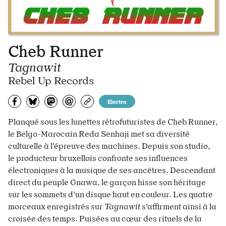
Cheb Runner
Tagnawit
Rebel Up Records
Partagez sur Facebook
Partager sur Bluesky
Partager sur Mastodon
Partagez par e-mail
Copiez l’url
Electro
Planqué sous les lunettes rétrofuturistes de Cheb Runner,
le Belgo-Marocain Reda Senhaji met sa diversité
culturelle à l’épreuve des machines. Depuis son studio,
le producteur bruxellois confronte ses influences
électroniques à la musique de ses ancêtres. Descendant
direct du peuple Gnawa, le garçon hisse son héritage
sur les sommets d’un disque haut en couleur. Les quatre
morceaux enregistrés sur
Tagnawit
s’affirment ainsi à la
croisée des temps. Puisées au cœur des rituels de la