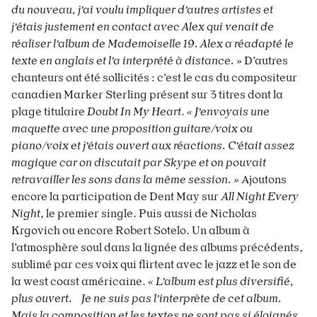
du nouveau, j’ai voulu impliquer d’autres artistes et
j’étais justement en contact avec Alex qui venait de
réaliser l’album de Mademoiselle 19. Alex a réadapté le
texte en anglais et l’a interprété à distance. »
D’autres
chanteurs ont été sollicités : c’est le cas du compositeur
canadien Marker Sterling présent sur 3 titres dont la
plage titulaire
Doubt In My Heart
.
«
J’envoyais une
maquette avec une proposition guitare/voix ou
piano/voix et j’étais ouvert aux réactions. C’était assez
magique car on discutait par Skype et on pouvait
retravailler les sons dans la même session. »
Ajoutons
encore la participation de Dent May sur
All Night Every
Night
, le premier single. Puis aussi de Nicholas
Krgovich ou encore Robert Sotelo. Un album à
l’atmosphère soul dans la lignée des albums précédents,
sublimé par ces voix qui flirtent avec le jazz et le son de
la west coast américaine.
«
L’album est plus diversifié,
plus ouvert. Je ne suis pas l’interprète de cet album.
Mais la composition et les textes ne sont pas si éloignés