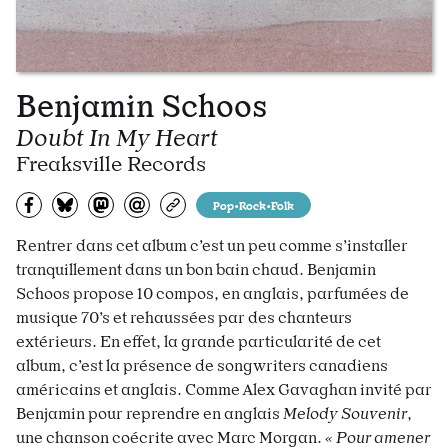
Benjamin Schoos
Doubt In My Heart
Freaksville Records
Partagez sur Facebook
Partager sur Bluesky
Partager sur Mastodon
Partagez par e-mail
Copiez l’url
Pop•Rock•Folk
Rentrer dans cet album c’est un peu comme s’installer
tranquillement dans un bon bain chaud. Benjamin
Schoos propose 10 compos, en anglais, parfumées de
musique 70’s et rehaussées par des chanteurs
extérieurs. En effet, la grande particularité de cet
album, c’est la présence de songwriters canadiens
américains et anglais. Comme Alex Gavaghan invité par
Benjamin pour reprendre en anglais
Melody Souvenir
,
une chanson coécrite avec Marc Morgan.
«
Pour amener