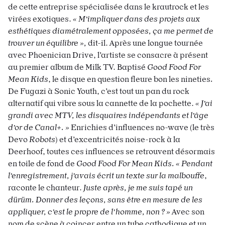
de cette entreprise spécialisée dans le krautrock et les
virées exotiques.
« M’impliquer dans des projets aux
esthétiques diamétralement opposées, ça me permet de
trouver un équilibre »,
dit-il. Après une longue tournée
avec Phoenician Drive, l’artiste se consacre à présent
au premier album de Milk TV. Baptisé
Good Food For
Mean Kids
, le disque
en question fleure bon les nineties
.
De Fugazi à Sonic Youth, c’est tout un pan du rock
alternatif qui vibre sous la cannette de la pochette.
« J’ai
grandi avec MTV, les disquaires indépendants et l’âge
d’or de Canal+. »
Enrichies d’influences no-wave (le très
Devo
Robots
) et d’excentricités noise-rock à la
Deerhoof, toutes ces influences se retrouvent désormais
en toile de fond de
Good Food For Mean Kids.
« Pendant
l’enregistrement, j’avais écrit un texte sur la malbouffe
,
raconte le chanteur.
Juste après, je me suis tapé un
dürüm. Donner des leçons, sans être en mesure de les
appliquer, c’est le propre de l’homme, non ? »
Avec son
nom de scène à coincer entre un tube cathodique et un