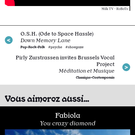
Milk TV - RoBoTs
O.S.H. (Ode to Space Hassle)
Down Memory Lane
Pop•Rock•Folk
#psyche #shoegaze
Pirly Zurstrassen invites Brussels Vocal
Project
Méditation et Musique
Classique•Contemporain
Vous aimerez aussi…
Fabiola
You crazy diamond