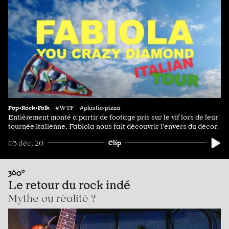
Pop•Rock•Folk
#WTF #plastic·pizza
Entièrement monté à partir de footage pris sur le vif lors de leur
tournée italienne, Fabiola nous fait découvrir l'envers du décor.
Clip
03 déc. 20
360°
Le retour du rock indé
Mythe ou réalité ?