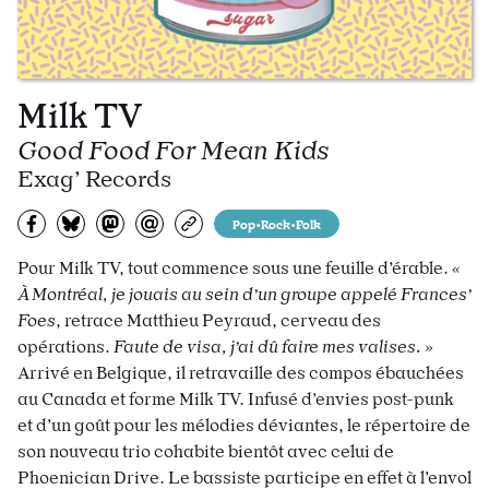
Milk TV
Good Food For Mean Kids
Exag’ Records
Partagez sur Facebook
Partager sur Bluesky
Partager sur Mastodon
Partagez par e-mail
Copiez l’url
Pop•Rock•Folk
Pour Milk TV, tout commence sous une feuille d’érable.
«
À Montréal, je jouais au sein d’un groupe appelé Frances’
Foes
, retrace Matthieu Peyraud, cerveau des
opérations.
Faute de visa, j’ai dû faire mes valises. »
Arrivé en Belgique, il retravaille des compos ébauchées
au Canada et forme Milk TV. Infusé d’envies post-punk
et d’un goût pour les mélodies déviantes, le répertoire de
son nouveau trio cohabite bientôt avec celui de
Phoenician Drive. Le bassiste participe en effet à l’envol