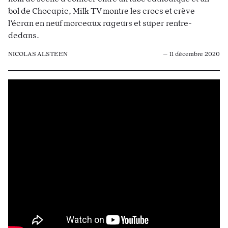
bol de Chocapic, Milk TV montre les crocs et crève
l’écran en neuf morceaux rageurs et super rentre-
dedans.
NICOLAS ALSTEEN
— 11 décembre 2020