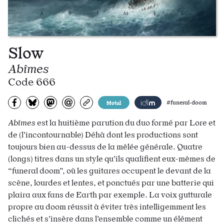
Slow
Abîmes
Code 666
Partagez sur Facebook
Partager sur Bluesky
Partager sur Mastodon
Partagez par e-mail
Copiez l’url
Metal
#funeral·doom
Abîmes
est la huitième parution du duo formé par Lore et
de (l’incontournable) Déhà dont les productions sont
toujours bien au-dessus de la mêlée générale. Quatre
(longs) titres dans un style qu’ils qualifient eux-mêmes de
“funeral doom”, où les guitares occupent le devant de la
scène, lourdes et lentes, et ponctués par une batterie qui
plaira aux fans de Earth par exemple. La voix gutturale
propre au doom réussit à éviter très intelligemment les
clichés et s’insère dans l’ensemble comme un élément