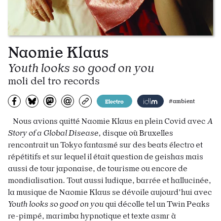
Naomie Klaus
Youth looks so good on you
moli del tro records
Partagez sur Facebook
Partager sur Bluesky
Partager sur Mastodon
Partagez par e-mail
Copiez l’url
Electro
#ambient
Nous avions quitté Naomie Klaus en plein Covid avec
A
Story of a Global Disease,
disque où Bruxelles
rencontrait un Tokyo fantasmé sur des beats électro et
répétitifs et sur lequel il était question de geishas mais
aussi de tour japonaise, de tourisme ou encore de
mondialisation. Tout aussi ludique, barrée et hallucinée,
la musique de Naomie Klaus se dévoile aujourd’hui avec
Youth looks so good on you
qui décolle tel un Twin Peaks
re-pimpé, marimba hypnotique et texte asmr à