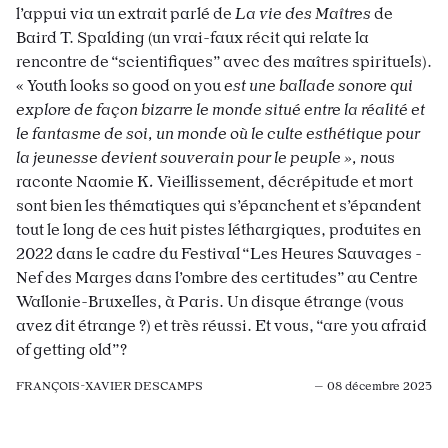
l’appui via un extrait parlé de
La vie des Maîtres
de
Baird T. Spalding (un vrai-faux récit qui relate la
rencontre de “scientifiques” avec des maîtres spirituels).
« Youth looks so good on you
est une ballade sonore qui
explore de façon bizarre le monde situé entre la réalité et
le fantasme de soi, un monde où le culte esthétique pour
la jeunesse devient souverain pour le peuple », n
ous
raconte Naomie K
.
Vieillissement, décrépitude et mort
sont bien les thématiques qui s’épanchent et s’épandent
tout le long de ces huit pistes léthargiques, produites en
2022 dans le cadre du Festival “Les Heures Sauvages -
Nef des Marges dans l’ombre des certitudes” au Centre
Wallonie-Bruxelles, à Paris. Un disque étrange (vous
avez dit étrange ?) et très réussi. Et vous, “are you afraid
of getting old”?
FRANÇOIS-XAVIER DESCAMPS
— 08 décembre 2023