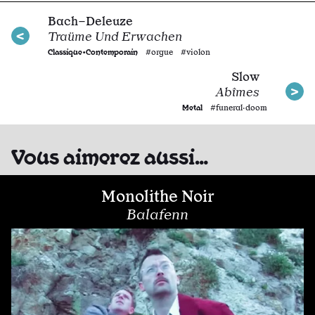
Bach–Deleuze
Traüme Und Erwachen
Classique•Contemporain
#orgue #violon
Slow
Abîmes
Metal
#funeral·doom
Vous aimerez aussi…
Monolithe Noir
Balafenn