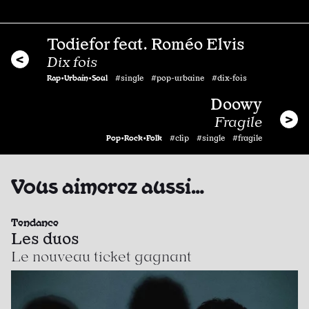
Todiefor feat. Roméo Elvis
Dix fois
Rap•Urbain•Soul
#single #pop-urbaine #dix-fois
Doowy
Fragile
Pop•Rock•Folk
#clip #single #fragile
Vous aimerez aussi…
Tendance
Les duos
Le nouveau ticket gagnant