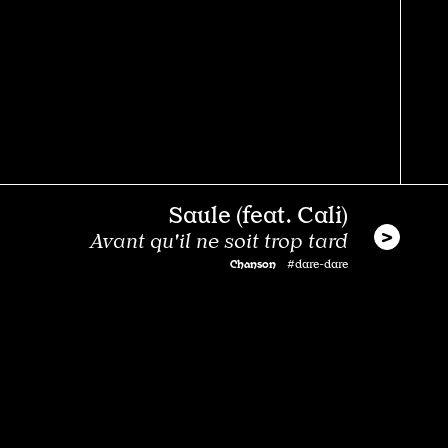
Saule (feat. Cali)
Avant qu'il ne soit trop tard
Chanson
#dare-dare
Rencontre
Caballero & JeanJass
Un trip bien assaisonné