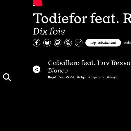
Todiefor feat. 
Dix fois
Partagez sur Facebook
Partager sur Bluesky
Partager sur Mastodon
Partagez par e-mail
Copiez l’url
Rap•Urbain•Soul
#si
Caballero feat. Luv Resva
Blanco
Rap•Urbain•Soul
#clip #hip-hop #ye-yo
Todiefor feat. Lujipeka &
Hunter
Hula Hoop