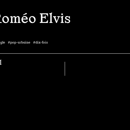
Roméo Elvis
ngle #pop-urbaine #dix-fois
l
Alex Lucas
When We Were Young