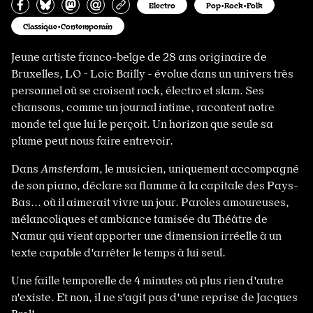
Partagez sur Facebook
Partager sur Bluesky
Partager sur Mastodon
Partagez par e-mail
Copiez l’url
Electro
Pop•Rock•Folk
Classique•Contemporain
Jeune artiste franco-belge de 28 ans originaire de
Bruxelles, LO - Loic Bailly - évolue dans un univers très
personnel où se croisent rock, électro et slam. Ses
chansons, comme un journal intime, racontent notre
monde tel que lui le perçoit. Un horizon que seule sa
plume peut nous faire entrevoir.
Dans
Amsterdam
, le musicien, uniquement accompagné
de son piano, déclare sa flamme à la capitale des Pays-
Bas... où il aimerait vivre un jour. Paroles amoureuses,
mélancoliques et ambiance tamisée du Théâtre de
Namur qui vient apporter une dimension irréelle à un
texte capable d'arrêter le temps à lui seul.
Une faille temporelle de 4 minutes où plus rien d'autre
n'existe. Et non, il ne s'agit pas d'une reprise de Jacques