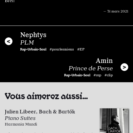
Brel!
— 31 mars 2021
Nephtys
PLM
Rap•Urbain•Soul
#pourlesmiens #EP
Amin
Prince de Perse
Rap•Urbain•Soul
#rap #clip
Vous aimerez aussi…
Julien Libeer, Bach & Bartók
Piano Suites
Harmonia Mundi