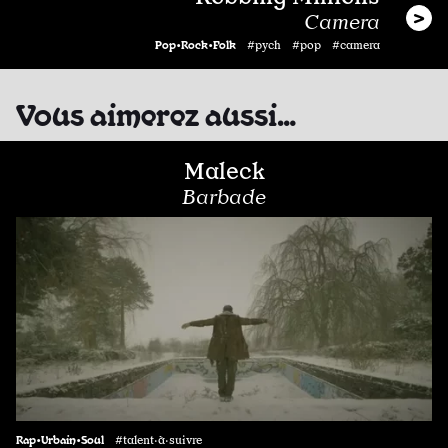
Camera
Pop•Rock•Folk
#pych #pop #camera
Vous aimerez aussi…
Maleck
Barbade
Rap•Urbain•Soul
#talent·à·suivre