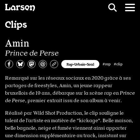
Recevoir Larsen
Fil d’ariane
Clips
Amin
Prince de Perse
Partagez sur Facebook
Partager sur Bluesky
Partager sur Mastodon
Partagez par e-mail
Copiez l’url
Rap•Urbain•Soul
#rap #clip
Remarqué sur les réseaux sociaux en 2020 grâce à ses
partages de freestyles, Amin, un jeune rappeur
bruxellois de 19 ans, débarque sur la scène rap en
Prince
de Perse
, premier extrait issu de son album à venir.
Réalisé par Wild Shot Production, le clip souligne le
talent de l’artiste en matière de "kickage". Belle maison,
belle bagnole, neige et fumée viennent ainsi apporter
une dimension supplémentaire au track, insistant sur