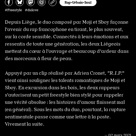
Partagez sur Facebook
Partager sur Bluesky
Partager sur Mastodon
Partagez par e-mail
Copiez l’url
Rap•Urbain•Soul
#Freestyle #dulove
Depuis Liège, le duo composé par Moji et Sboy façonne
l'avenir du rap francophone en tirant, le plus souvent,
sur la corde sensible. Connectés à leurs émotions et aux
ressentis de toute une génération, les deux Liégeois
mettent du cœur à l'ouvrage et beaucoup d'ardeur dans
des morceaux à fleur de peau.
Appuyé par un clip réalisé par Adrien Cronet,
"R.I.P."
vient ainsi souligner les talents romantiques de Moji et
Sboy. En excursion dans les bois, les deux rappeurs
s'autorisent un petit freestyle bien stylé pour rappeler
une vérité absolue : les histoires d'amour finissent mal
(en général). Sous les mots du duo, pourtant, la rupture
sentimentale passe comme une lettre à la poste.
Vivement la suite.
— 02 mars 2021