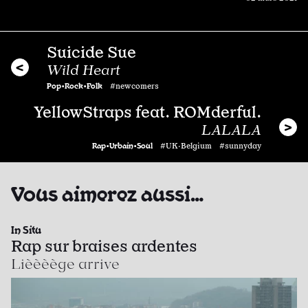
Suicide Sue
Wild Heart
Pop•Rock•Folk
#newcomers
YellowStraps feat. ROMderful.
LALALA
Rap•Urbain•Soul
#UK·Belgium #sunnyday
Vous aimerez aussi…
In Situ
Rap sur braises ardentes
Lièèèège arrive