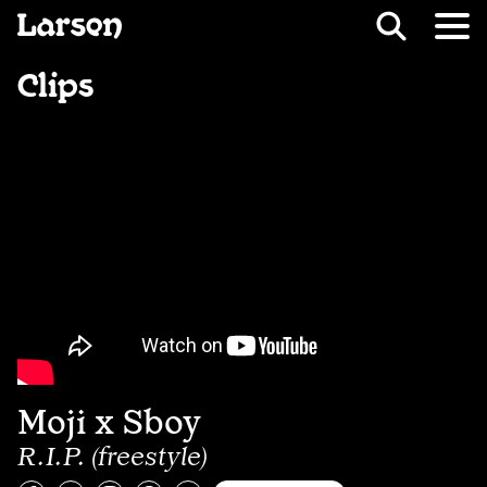
Recevoir Larsen
Fil d’ariane
Clips
Moji x Sboy
R.I.P. (freestyle)