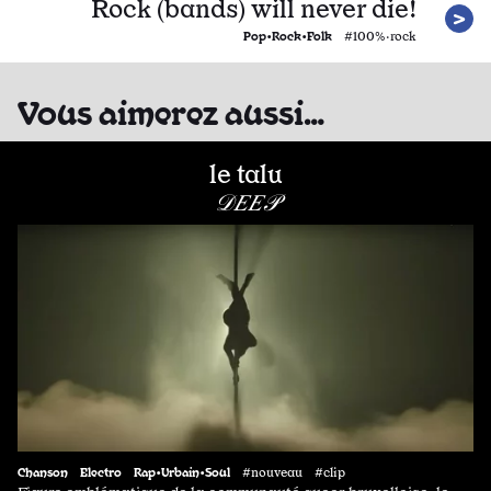
Rock (bands) will never die!
Pop•Rock•Folk
#100%·rock
Vous aimerez aussi…
le talu
𝒟𝐸𝐸𝒫
Chanson
Electro
Rap•Urbain•Soul
#nouveau #clip