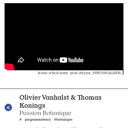
le talu ༝ n*ke le systm - prod. o0ryxss_4355 (VISUALIZER)
Olivier Vanhalst & Thomas
Konings
Passion Botanique
# programmateurs #botanique