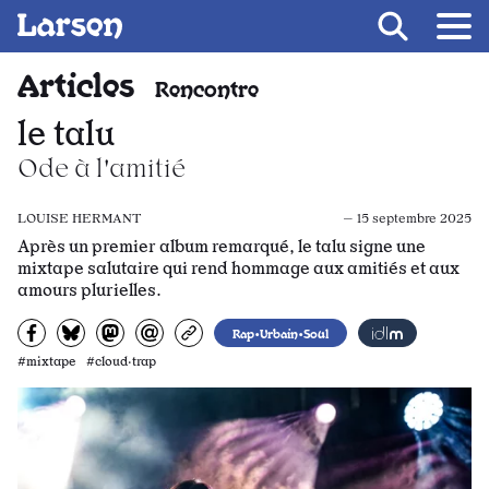
Recevoir Larsen
Fil d’ariane
Articles
Rencontre
le talu
Ode à l'amitié
LOUISE HERMANT
— 15 septembre 2025
Après un premier album remarqué, le talu signe une
mixtape salutaire qui rend hommage aux amitiés et aux
amours plurielles.
Partagez sur Facebook
Partager sur Bluesky
Partager sur Mastodon
Partagez par e-mail
Copiez l’url
Rap•Urbain•Soul
#mixtape #cloud·trap