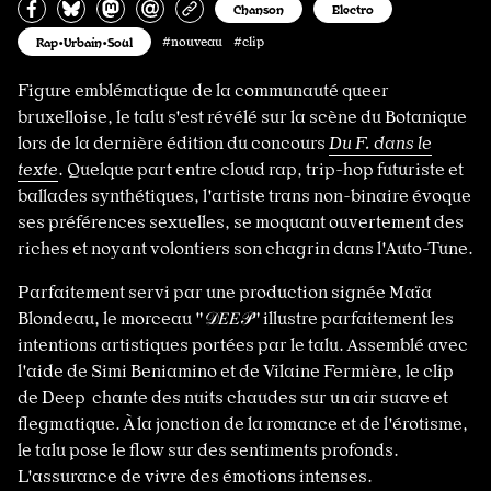
Partagez sur Facebook
Partager sur Bluesky
Partager sur Mastodon
Partagez par e-mail
Copiez l’url
Chanson
Electro
Rap•Urbain•Soul
#nouveau #clip
Figure emblématique de la communauté queer
bruxelloise, le talu s'est révélé sur la scène du Botanique
lors de la dernière édition du concours
Du F. dans le
texte
. Quelque part entre cloud rap, trip-hop futuriste et
ballades synthétiques, l'artiste trans non-binaire évoque
ses préférences sexuelles, se moquant ouvertement des
riches et noyant volontiers son chagrin dans l'Auto-Tune.
Parfaitement servi par une production signée Maïa
Blondeau, le morceau "𝒟𝐸𝐸𝒫" illustre parfaitement les
intentions artistiques portées par le talu. Assemblé avec
l'aide de Simi Beniamino et de Vilaine Fermière, le clip
de Deep chante des nuits chaudes sur un air suave et
flegmatique. À la jonction de la romance et de l'érotisme,
le talu pose le flow sur des sentiments profonds.
L'assurance de vivre des émotions intenses.