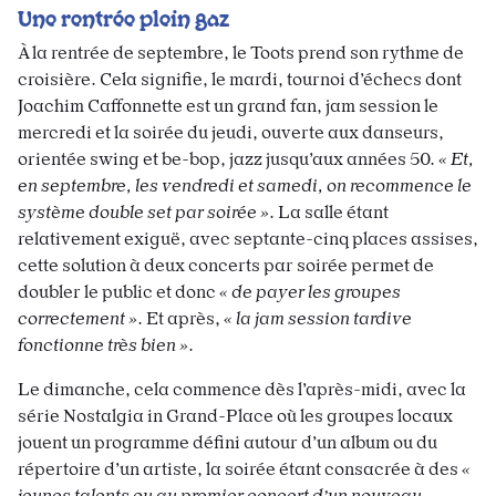
Une rentrée plein gaz
À la rentrée de septembre, le Toots prend son rythme de
croisière. Cela signifie, le mardi, tournoi d’échecs dont
Joachim Caffonnette est un grand fan, jam session le
mercredi et la soirée du jeudi, ouverte aux danseurs,
orientée swing et be-bop, jazz jusqu’aux années 50.
« Et,
en septembre, les vendredi et samedi, on recommence le
système double set par soirée »
. La salle étant
relativement exiguë, avec septante-cinq places assises,
cette solution à deux concerts par soirée permet de
doubler le public et donc
« de payer les groupes
correctement »
. Et après,
« la jam session tardive
fonctionne très bien »
.
Le dimanche, cela commence dès l’après-midi, avec la
série
Nostalgia in Grand-Place où les groupes locaux
jouent un programme défini autour d’un album ou du
répertoire d’un artiste, la soirée étant consacrée à des
«
jeunes talents ou au premier concert d’un nouveau