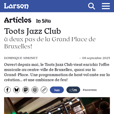
Recevoir Larsen
Fil d’ariane
Articles
In Situ
Toots Jazz Club
à deux pas de la Grand Place de
Bruxelles!
DOMINIQUE SIMONET
— 09 septembre 2025
Ouvert depuis mai, le Toots Jazz Club vient enrichir l’offre
musicale au centre-ville de Bruxelles, quasi sur la
Grand-Place. Une programmation de haut vol axée sur la
création… et une ambiance de feu!
Partagez sur Facebook
Partager sur Bluesky
Partager sur Mastodon
Partagez par e-mail
Copiez l’url
Jazz
#nouveau