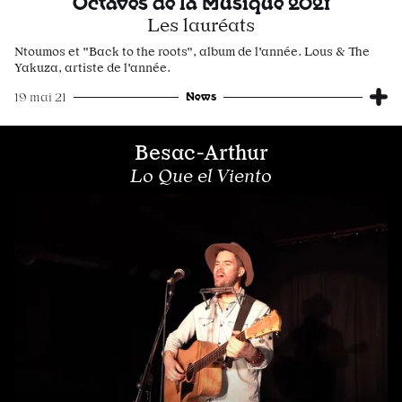
Octaves de la Musique 2021
Les lauréats
Ntoumos et "Back to the roots", album de l'année. Lous & The
Yakuza, artiste de l'année.
News
19 mai 21
Besac-Arthur
Lo Que el Viento