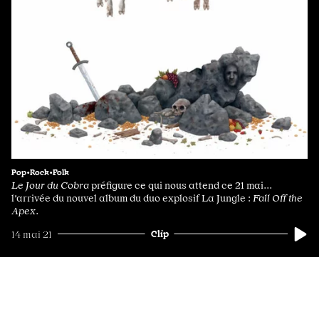
Pop•Rock•Folk
Le Jour du Cobra
préfigure ce qui nous attend ce 21 mai...
l'arrivée du nouvel album du duo explosif La Jungle :
Fall Off the
Apex
.
Clip
14 mai 21
Rencontre
Ghinzu
Le come-back