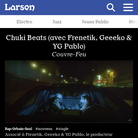
Recevoir Larsen
ro
Jazz
Jeune Public
Metal
Mu
Chuki Beats (avec Frenetik, Geeeko &
YG Pablo)
Couvre-Feu
Rap•Urbain•Soul
#nouveau #single
Associé à Frenetik, Geeeko & YG Pablo, le producteur