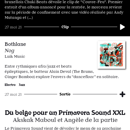
bruxellois Chuki Beats dévoile le clip de "Couvre-Feu". Premier
extrait d'un album annoncé pour la rentrée, le morceau revient
sur la période de confinement avec une vidéo réalisée par Andy
Mutanga et (…)
Clip
27 mai 21
Bothlane
Nog
Luik Music
Entre rythmiques afro/jazz et beats
épileptiques, le batteur Alain Deval (The Brums,
Ginger Bamboo) explore l’envers du “dancefloor” en solitaire.
Electro
Jazz
Sortie
27 mai 21
Du belge pour un Primavera Sound XXL
Akskak Maboul et Angèle de la partie
Le Primavera Sound vient de dévoiler le menu de sa prochaine