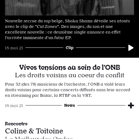
Nouvelle recrue du rap belge, Shaka Shams dévoile ses atouts
avec le clip de
"Cut Zones"
. Des images, du son et une
excellente nouvelle : ce deuxième single annonce en effet
l'arrivée imminente d’un futur EP.
Clip
18 mai 21
Vives tensions au sein de l'ONB
Les droits voisins au coeur du conflit
Pour 32 (des 79) musiciens de l'orchestre, l’ONB a violé leurs
droits voisins pour certains concerts diffusés sans leur accord
en streaming par Bozar, la RTBF ou la VRT.
News
18 mai 21
Rencontre
Coline & Toitoine
Le Meilleur des Ondes