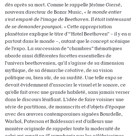
dès après sa mort. Comme le rappelle Jérôme Giersé,
nouveau directeur de Bozar Music,
« le monde entier
s’est emparé de l’image de Beethoven. Il était intéressant
de se demander pourquoi. »
Cette appropriation
planétaire explique le titre d’“Hotel Beethoven” – il y en a
partout dans le monde –, autant que le concept scénique
de l’expo. La succession de “chambres” thématiques
aborde ainsi différentes facettes essentielles de
l’univers beethovenien, qu’il s’agisse de sa dimension
mythique, de sa démarche créative, de sa vision
politique ou, bien sûr, de sa surdité. Une telle expo se
devait évidemment d’associer le visuel et le sonore, ce
qu’elle fait avec une grande habileté, sans jamais verser
dans le discours lénifiant. L’idée de faire voisiner une
série de partitions, de manuscrits et d’objets d’époque
avec des œuvres contemporaines signées Bourdelle,
Warhol, Paterson et Baldessari est d’ailleurs une
manière originale de rappeler toute la modernité de
e
celui qui ouvrit sa
5
symphonie
par les célébrissimes