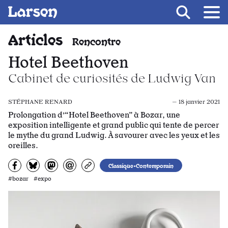
Recevoir Larsen
Fil d’ariane
Articles
Rencontre
Hotel Beethoven
Cabinet de curiosités de Ludwig Van
STÉPHANE RENARD
— 18 janvier 2021
Prolongation d’“Hotel Beethoven” à Bozar, une
exposition intelligente et grand public qui tente de percer
le mythe du grand Ludwig. À savourer avec les yeux et les
oreilles.
Partagez sur Facebook
Partager sur Bluesky
Partager sur Mastodon
Partagez par e-mail
Copiez l’url
Classique•Contemporain
#bozar #expo