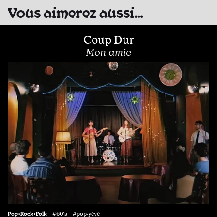
Vous aimerez aussi…
Coup Dur
Mon amie
Pop•Rock•Folk
#60's #pop·yéyé