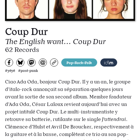
Coup Dur
The English want... Coup Dur
62 Records
Partagez sur Facebook
Partager sur Bluesky
Partager sur Mastodon
Partagez par e-mail
Copiez l’url
Pop•Rock•Folk
#yéyé #post-punk
Ciao Ada Oda, bonjour Coup Dur. Il y a un an, le groupe
d’italo-rock annonçait sa séparation quelques jours
avant la sortie de son second album. Membre fondateur
d’Ada Oda, César Laloux revient aujourd’hui avec un
projet intitulé Coup Dur. Le multi-instrumentiste y
retrouve sa batterie, rutilante sur le single
J’attendrai
.
Clémence d’Hulst et Avril De Broucker, respectivement à
la guitare et à la basse, complètent ce trio au son pop-