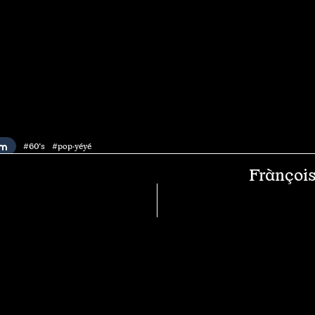
#60's #pop·yéyé
Frànçois