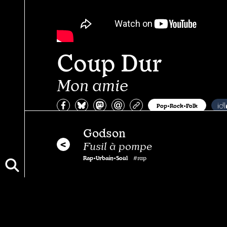
Coup Dur
Mon amie
Partagez sur Facebook
Partager sur Bluesky
Partager sur Mastodon
Partagez par e-mail
Copiez l’url
Pop•Rock•Folk
Godson
Fusil à pompe
Rap•Urbain•Soul
#rap
Ada Oda