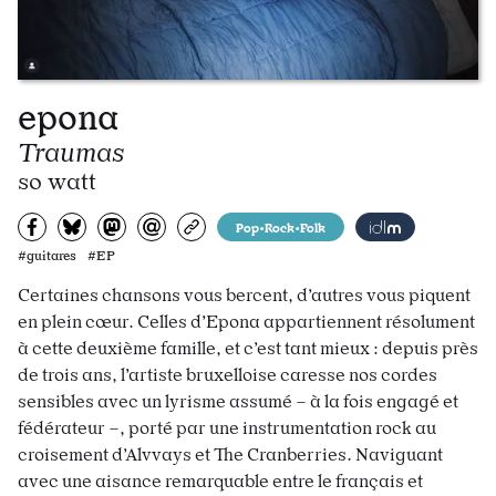
epona
Traumas
so watt
Partagez sur Facebook
Partager sur Bluesky
Partager sur Mastodon
Partagez par e-mail
Copiez l’url
Pop•Rock•Folk
#guitares #EP
Certaines chansons vous bercent, d’autres vous piquent
en plein cœur. Celles d’Epona appartiennent résolument
à cette deuxième famille, et c’est tant mieux : depuis près
de trois ans, l’artiste bruxelloise caresse nos cordes
sensibles avec un lyrisme assumé – à la fois engagé et
fédérateur –, porté par une instrumentation rock au
croisement d’Alvvays et The Cranberries. Naviguant
avec une aisance remarquable entre le français et