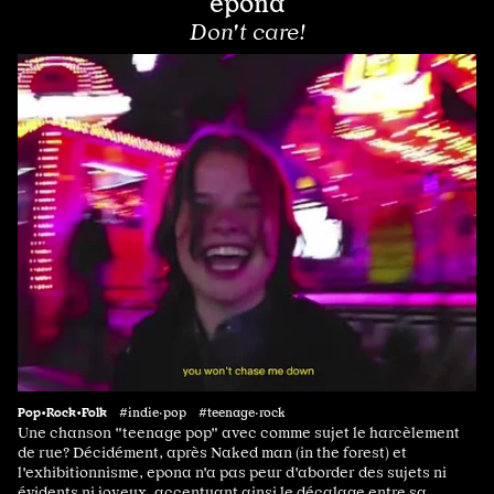
epona
Don't care!
Pop•Rock•Folk
#indie·pop #teenage·rock
Une chanson "teenage pop" avec comme sujet le harcèlement
de rue? Décidément, après Naked man (in the forest) et
l'exhibitionnisme, epona n'a pas peur d'aborder des sujets ni
évidents ni joyeux, accentuant ainsi le décalage entre sa