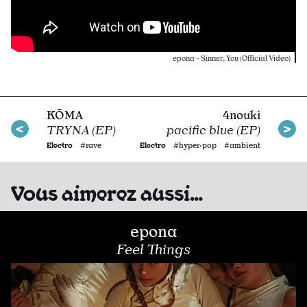
epona - Sinner, You (Official Video)
KŌMA
4nouki
TRYNA (EP)
pacific blue (EP)
Electro
Electro
#rave
#hyper·pop #ambient
Vous aimerez aussi…
epona
Feel Things