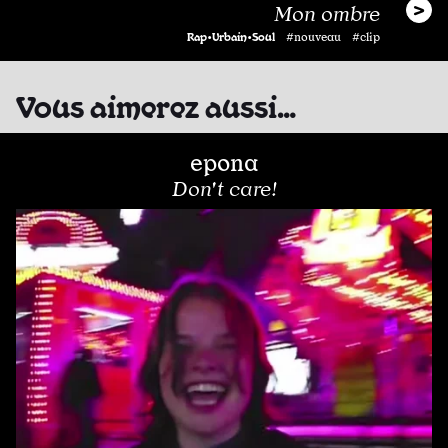
Mon ombre
Rap•Urbain•Soul
#nouveau #clip
Vous aimerez aussi…
epona
Don't care!