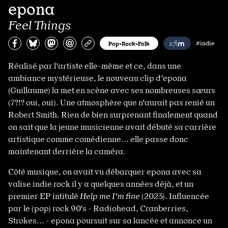
epona
Feel Things
Partagez sur Facebook
Partager sur Bluesky
Partager sur Mastodon
Partagez par e-mail
Copiez l’url
Pop•Rock•Folk
#indie
Réalisé par l'artiste elle-même et ce, dans une
ambiance mystérieuse, le nouveau clip d'epona
(Guillaume) la met en scène avec ses nombreuses sœurs
(7?!? oui, oui). Une atmosphère que n'aurait pas renié un
Robert Smith. Rien de bien surprenant finalement quand
on sait que la jeune musicienne avait débuté sa carrière
artistique comme comédienne... elle passe donc
maintenant derrière la caméra.
Côté musique, on avait vu débarquer epona avec sa
valise indie rock il y a quelques années déjà, et un
premier EP intitulé
Help me I'm fine
(2023). Influencée
par le (pop) rock 90's - Radiohead, Cranberries,
Strokes... - epona poursuit sur sa lancée et annonce un