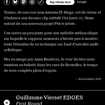
Partagez sur Facebook
Partager sur Bluesky
Partager sur Mastodon
Partagez par e-mail
Copiez l’url
Rap•Urbain•Soul
#single
Tonino, de son vrai nom Antonin El-Hage, est de retour et
il balance son dernier clip intitulé
Ces jours-ci
, 3ème
extrait de son nouveau projet
Pièce jointe.
Une instru un peu jazzy pour une mélodie mélancolique
sur laquelle le rappeur namurois n’hésite pas à montrer
toute l’étendue de sa technique sur fond d'envolée multi-
syllabique.
Mis en image par Amin Bendriss, le visu’ du titre nous
emmène en balade dans les rues de Bruxelles, le temps
de trois couplets plein d’espoir.
— 16 novembre 2021
Guillaume Vierset EDGES
First Round