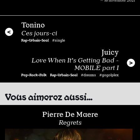
— 16 novembre 2021
Tonino
Ces jours-ci
Rap•Urbain•Soul
#single
Juicy
Love When It's Getting Bad -
MOBILE part I
Pop•Rock•Folk
Rap•Urbain•Soul
#dreams #gogolplex
Vous aimerez aussi…
Pierre De Maere
Regrets