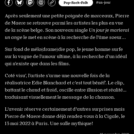
Partagez sur Facebook
Partager sur Bluesky
Partager sur Mastodon
Partagez par e-mail
Copiez l’url
Pop•Rock•Folk
#un-jour
Après seulement une petite poignée de morceaux, Pierre
de Maere se retrouve parmi les artistes les plus en vue
de la scène belge. Son nouveau single
Un jour je marierai
un ange
le met en scène à la recherche de l'âme soeur...
Sur fond de mélo(drame)die pop, le jeune homme surfe
sur la vague de l’amour ultime, à la recherche d’un idéal
qui n’existe que dans les films.
Coté visu’, l’artiste s’arme une nouvelle fois de la
réalisatrice Edie Blanchard et c’est tout bénéf’. Le clip,
battant le chaud et froid, oscille entre illusion et réalité…
traduisant visuellement le message de la chanson.
L'avenir réserve certainement d'autres surprises mais
Pierre de Maere donne déjà rendez-vous à la Cigale, le
13 mai 2022 à Paris. Une salle mythique!