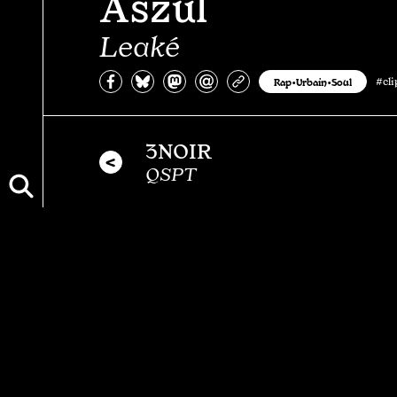
Aszul
Leaké
Partagez sur Facebook
Partager sur Bluesky
Partager sur Mastodon
Partagez par e-mail
Copiez l’url
Rap•Urbain•Soul
#cl
3NOIR
QSPT
Vous aimerez aussi…
Eddy Ape
Zéro Défaite