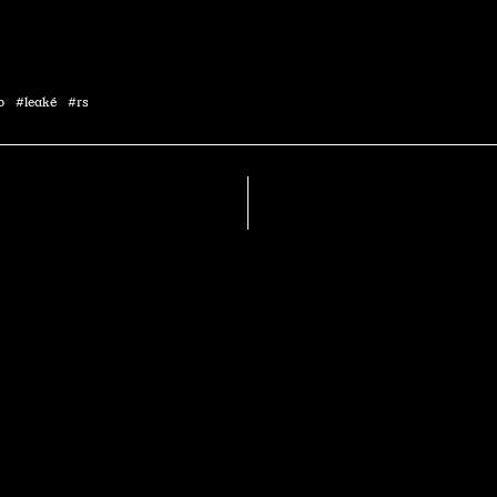
ip #leaké #rs
Rencontre
YellowStraps
Soul de chambre