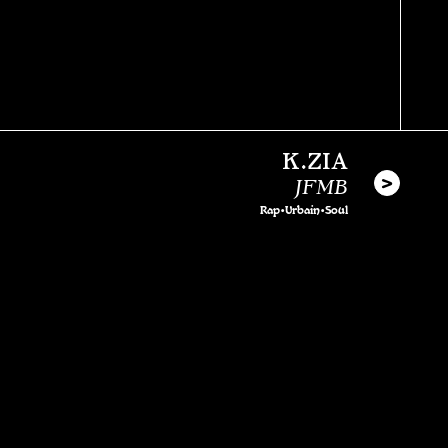
K.ZIA
JFMB
Rap•Urbain•Soul
Saskia
Dans ma tête