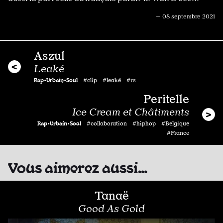
— 08 septembre 2021
Aszul
Leaké
Rap•Urbain•Soul
#clip #leaké #rs
Peritelle
Ice Cream et Châtiments
Rap•Urbain•Soul
#collaboration #hiphop #Belgique
#France
Vous aimerez aussi…
Tanaë
Good As Gold