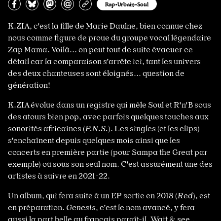
Partagez sur Facebook
Partager sur Bluesky
Partager sur Mastodon
Partagez par e-mail
Copiez l’url
Rap•Urbain•Soul
K.ZIA, c'est la fille de Marie Daulne, bien connue chez
nous comme figure de proue du groupe vocal légendaire
Zap Mama. Voilà... on peut tout de suite évacuer ce
détail car la comparaison s'arrête ici, tant les univers
des deux chanteuses sont éloignés... question de
génération!
K.ZIA évolue dans un registre qui mêle Soul et R'n'B sous
des atours bien pop, avec parfois quelques touches aux
sonorités africaines (
P.N.S.
). Les singles (et les clips)
s'enchaînent depuis quelques mois ainsi que les
concerts en première partie (pour Sampa the Great par
exemple) ou sous son seul nom. C'est assurément une des
artistes à suivre en 2021-22.
Un album, qui fera suite à un EP sortie en 2018 (
Red
), est
en préparation.
Genesis
, c'est le nom avancé, y fera
aussi la part belle au français paraît-il. Wait & see...